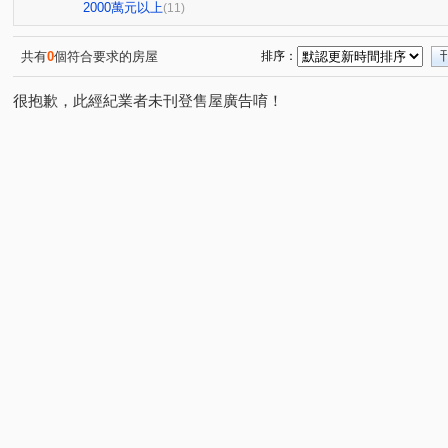
總太2020
登陽未來之丘
勝美琚
大智若魚
(1)
(1)
(2)
(1)
2000萬元以上
(11)
丹源齊玉
大未來
大松林裡
大里星鑽
潤
(1)
(1)
(1)
(1)
坤聯發工學匯
微笑城市
德鑫楓華
東光皇家金
(1)
(1)
(1)
共有
0
個符合要求的房屋
排序：
嘉二路
精科路
臨港路四段
向上路五段
(1)
(2)
(1)
(2)
很抱歉，此經紀業者未刊登售屋廣告唷！
寶山東一街
環太東路
三榮路二段
圓環東路
(1)
(2)
(1)
(1)
溪南路一段
中清路二段
福田一街
健行路
(1)
(1)
(2)
(1)
新興路
春安路
寶山東二街
寶山二街
忠
(1)
(3)
(1)
(2)
至善路
益昌五街
福誠路
義芳街
中正路
(1)
(2)
(1)
(2)
(
建功路
惠中路三段
保安二街
益豐西街
(2)
(1)
(1)
(1)
塗城路
龍富十二街
竹師路二段
工學路
(1)
(1)
(1)
(1)