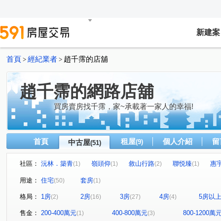
新建案
首頁
經紀業者
趙千霈的店舖
>
>
趙千霈的網路店舖
買房賣房找千霈，家~承載著一家人的幸福!
首頁
租屋
個人介紹
留
中古屋
(9)
(51)
社區：
沅林．築青
嶺頭仰
敘山行路
聯悦臻
惠
(1)
(1)
(2)
(1)
勝美夢想特區
心之所向
富都匯
展裕榮耀
(1)
(1)
(1)
(1)
用途：
住宅
套房
(50)
(1)
雅都富庭
理和 時光嶼
勝美樹廈
高鐵捷市城
(1)
(1)
(1)
(1)
格局：
1房
2房
3房
4房
5房以
(2)
(16)
(27)
(4)
菁科2MAX
勝美市一期
蔚藍海岸
國聚之見
(3)
(1)
(1)
(1)
富宇綠都心
真愛逢甲大樓
侑信千鳥格
大城仰
(1)
(1)
(2)
售金：
200-400萬元
400-800萬元
800-1200萬
(1)
(3)