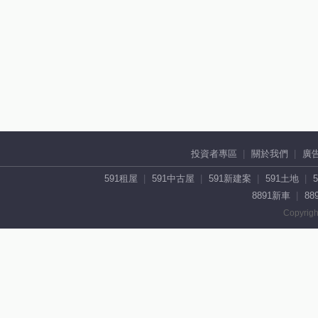
投資者專區
關於我們
廣
591租屋
591中古屋
591新建案
591土地
8891新車
88
Copyrigh