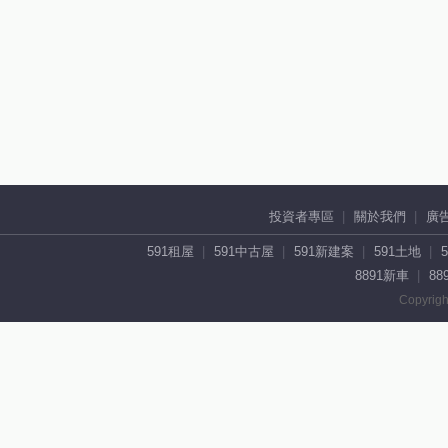
投資者專區
關於我們
廣
591租屋
591中古屋
591新建案
591土地
8891新車
88
Copyrigh