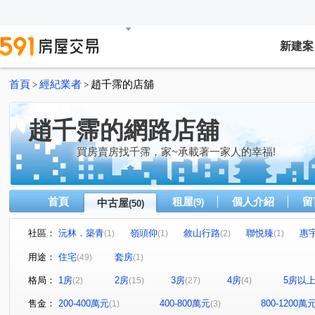
新建案
首頁
經紀業者
趙千霈的店舖
>
>
趙千霈的網路店舖
買房賣房找千霈，家~承載著一家人的幸福!
首頁
租屋
個人介紹
留
中古屋
(9)
(50)
社區：
沅林．築青
嶺頭仰
敘山行路
聯悦臻
惠
(1)
(1)
(2)
(1)
勝美夢想特區
心之所向
富都匯
展裕榮耀
(1)
(1)
(1)
(1)
用途：
住宅
套房
(49)
(1)
雅都富庭
理和 時光嶼
勝美樹廈
高鐵捷市城
(1)
(1)
(1)
(1)
格局：
1房
2房
3房
4房
5房以
(2)
(15)
(27)
(4)
菁科2MAX
蔚藍海岸
國聚之見
勝美彩虹城
(3)
(1)
(1)
(2)
真愛逢甲大樓
侑信千鳥格
大城仰雲
精銳香草
(1)
(2)
(1)
售金：
200-400萬元
400-800萬元
800-1200萬
(1)
(3)