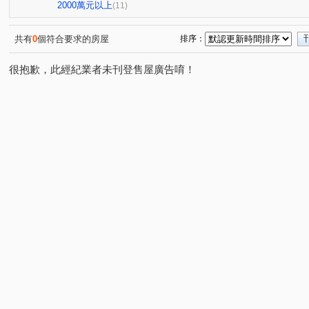
登陽未來之丘
勝美琚
大智若魚
大城雪梨D區
(1)
(2)
(1)
(1
2000萬元以上
(11)
大未來
大松林裡
大里星鑽
潤隆
茂洋馥
(1)
(1)
(1)
(1)
微笑城市
德鑫楓華
東光皇家金邸
德芳南路
(1)
(1)
(1)
(1)
共有
0
個符合要求的房屋
排序：
精科路
臨港路四段
向上路五段
向上路一段
(2)
(1)
(2)
(1)
很抱歉，此經紀業者未刊登售屋廣告唷！
環太東路
三榮路二段
圓環東路
長生路
(2)
(1)
(1)
(1)
中清路二段
福田一街
健行路
永春南路
(1)
(2)
(1)
(1)
寶山二街
忠勇路
福田二街
至善路
益昌
(2)
(3)
(1)
(1)
義芳街
中正路
高鐵東路
建功路
惠中路
(2)
(1)
(1)
(2)
益豐西街
黎明路二段
塗城路
龍富十二街
(1)
(1)
(1)
(1)
工學路
嶺東南路
楓和路
(1)
(1)
(1)