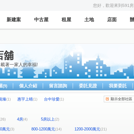
您好，歡迎來到591
新建案
中古屋
租屋
土地
店面
店舖
載著一家人的幸福!
屋
個人介紹
留言諮詢
委託見證
我要委託
(9)
悦臻
惠宇上晴
台中珍愛
顯示全部社區
(1)
(1)
(1)
富都匯
展裕榮耀
富旺天藍
(1)
(1)
(1)
勝美樹廈
高鐵捷市城
美麗新世界A
(1)
(1)
(1)
4房
5房以上
(26)
(4)
(2)
國聚之見
勝美彩虹城
富宇綠都心
(1)
(2)
(1)
大城仰雲
精銳香草天籟
總太2020
(2)
(1)
(2)
(1)
800萬元
800-1200萬元
1200-2000萬元
(3)
(14)
(21)