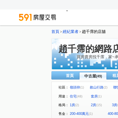
首頁
經紀業者
趙千霈的店舖
>
>
趙千霈的網路
買房賣房找千霈，家~承
首頁
租
中古屋
(49)
社區：
嶺頭仰
敘山行路
聯
(1)
(2)
勝美夢想特區
心之所向
(1)
(1)
用途：
住宅
套房
(48)
(1)
雅都富庭
理和 時光嶼
(1)
(1)
格局：
1房
2房
3房
(2)
(15)
菁科2MAX
蔚藍海岸
(3)
(1)
真愛逢甲大樓
侑信千鳥格
(1)
售金：
200-400萬元
400-
(1)