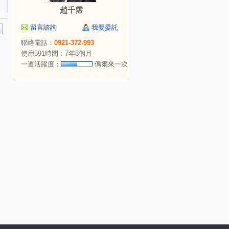
趙千霈
留言諮詢
我要委託
聯絡電話：
0921-372-993
使用591時間：7年8個月
一週活躍度：
偶爾來一次