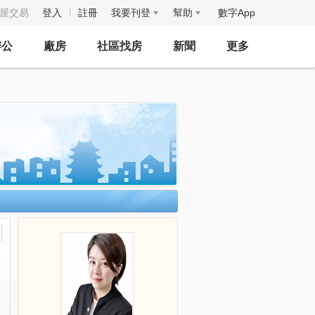
房屋交易
登入
註冊
我要刊登
幫助
數字App
辦公
廠房
社區找房
新聞
更多