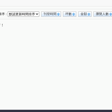
大智若魚
大城雪梨D區
丹源齊玉
(1)
(1)
(1)
里星鑽
潤隆
茂洋馥域
坤聯發工學匯
(1)
(1)
(1)
(1)
東光皇家金邸
嘉二路
精科路
(1)
(1)
(2)
刊登時間
坪數
金額
瀏覽人數
排序：
向上路一段
寶山東一街
環太東路
(1)
(1)
(2)
唷！
長生路
溪南路一段
中清路二段
(1)
(1)
(1)
春南路
新興路
春安路
寶山二街
(1)
(1)
(3)
(2)
善路
益昌五街
福誠路
義芳街
(1)
(2)
(1)
(2)
功路
惠中路三段
保安二街
益豐西街
(2)
(1)
(1)
(1)
龍富十二街
竹師路二段
工學路
(1)
(1)
(1)