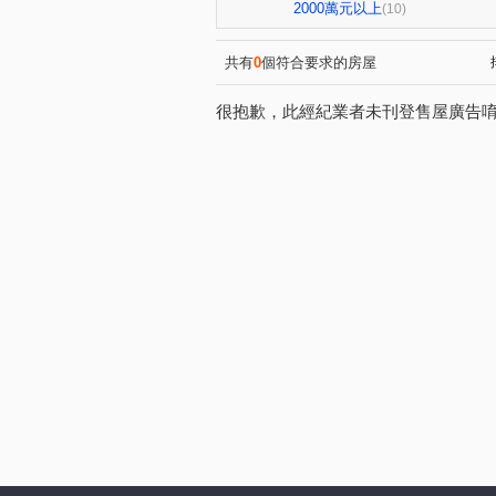
登陽未來之丘
勝美琚
(1)
(2)
2000萬元以上
(10)
大未來
大松林裡
大
(1)
(1)
微笑城市
德鑫楓華
(1)
(1)
共有
0
個符合要求的房屋
臨港路四段
向上路五段
(1)
(2)
很抱歉，此經紀業者未刊登售屋廣告
三榮路二段
圓環東路
(1)
(1)
福田一街
健行路
永
(2)
(1)
忠勇路
福田二街
至
(3)
(1)
中正路
高鐵東路
建
(1)
(1)
黎明路二段
塗城路
(1)
(1)
嶺東南路
楓和路
(1)
(1)