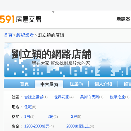
新建案
首頁
經紀業者
劉立穎的店舖
>
>
劉立穎的網路店舖
我在大家 幫您找到屬於您的家
首頁
租屋
個人介紹
留
中古屋
(0)
(8)
社區：
合謙上謙城
世界花園
美術白天鵝
馥華之丘
(1)
(4)
(1)
(1)
青和街
莊園街
美術東四路
青福街
中央
(1)
(4)
(1)
(1)
用途：
住宅
(8)
格局：
1房
2房
3房
(1)
(2)
(5)
售金：
1200-2000萬元
2000萬元以上
(4)
(4)