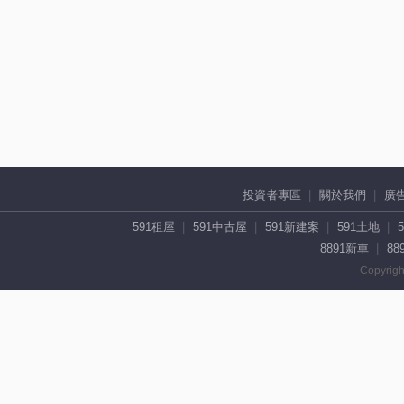
投資者專區
關於我們
廣
591租屋
591中古屋
591新建案
591土地
8891新車
88
Copyrigh