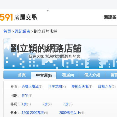
新建案
首頁
經紀業者
劉立穎的店舖
>
>
劉立穎的網路店舖
我在大家 幫您找到屬於您的家
首頁
租屋
個人介紹
留
中古屋
(0)
(8)
社區：
合謙上謙城
世界花園
美術白天鵝
馥華之丘
(1)
(4)
(1)
(1)
青和街
莊園街
美術東四路
青福街
中央
(1)
(4)
(1)
(1)
用途：
住宅
(8)
格局：
1房
2房
3房
(1)
(2)
(5)
售金：
1200-2000萬元
2000萬元以上
(4)
(4)