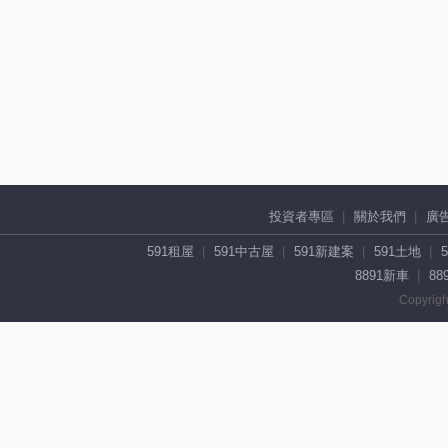
投資者專區
關於我們
廣
591租屋
591中古屋
591新建案
591土地
8891新車
88
Copyrigh