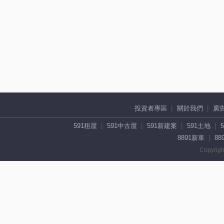
投資者專區
關於我們
廣
591租屋
591中古屋
591新建案
591土地
8891新車
88
Copyrigh