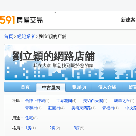
新建案
首頁
經紀業者
劉立穎的店舖
>
>
劉立穎的網路店舖
我在大家 幫您找到屬於您的家
首頁
租屋
個人介紹
留
中古屋
(0)
(8)
社區：
合謙上謙城
世界花園
美術白天鵝
馥華之丘
(1)
(4)
(1)
(1)
青和街
莊園街
美術東四路
青福街
中央
(1)
(4)
(1)
(1)
用途：
住宅
(8)
格局：
1房
2房
3房
(1)
(2)
(5)