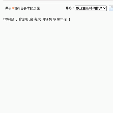
松義路
松勇路
松信路
永昌路
領航北路
(2)
(1)
(2)
(1)
松智二街
福嶺路
永泰路
福恩路一段
領
(1)
(1)
(1)
(1)
共有
0
個符合要求的房屋
排序：
青雲路
松義二街
高鐵南路一段
領航北路一段
(1)
(1)
(1)
(
很抱歉，此經紀業者未刊登售屋廣告唷！
春德路
高鐵站前東路二段
電研路
松義一街
(1)
(1)
(1)
(1)
民族路六段
(1)