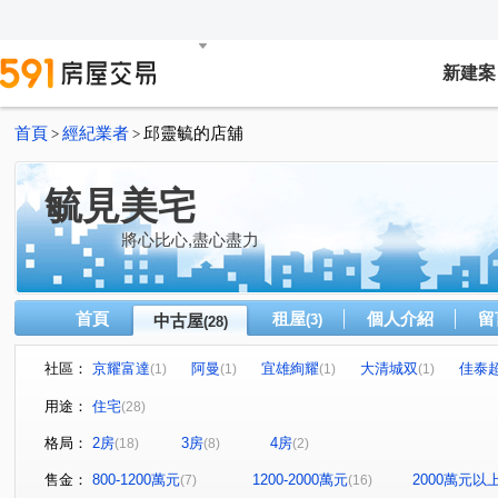
新建案
首頁
經紀業者
邱靈毓的店舖
>
>
毓見美宅
將心比心,盡心盡力
首頁
租屋
個人介紹
留
中古屋
(3)
(28)
社區：
京耀富達
阿曼
宜雄絢耀
大清城双
佳泰
(1)
(1)
(1)
(1)
富宇東方悅
花田囍市
天耀
新潤明日朗朗
(1)
(2)
(1)
(1)
用途：
住宅
(28)
和峻臻美
洺鍚好事多
勝旺雲詠
站前A+
(1)
(1)
(1)
(1)
格局：
2房
3房
4房
(18)
(8)
(2)
桃大真
竹風青庭
丰城秀景
新潤 A18
捷
(1)
(1)
(1)
(1)
大清SUPER
峰雲
站前新鋭
盛竑時代
廣
(1)
(1)
(1)
(1)
售金：
800-1200萬元
1200-2000萬元
2000萬元以
(7)
(16)