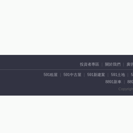
投資者專區
關於我們
廣
591租屋
591中古屋
591新建案
591土地
8891新車
88
Copyrigh