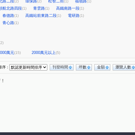
北路二段
環保路
松智二街
福嶺路
(2)
(2)
(1)
(1)
領航北路四段
青雲路
高鐵南路一段
(1)
(1)
(1)
春德路
高鐵站前東路二段
電研路
(1)
(1)
(1)
青心路
(1)
(2)
-2000萬元
2000萬元以上
(15)
(5)
刊登時間
坪數
金額
瀏覽人數
排序：
唷！