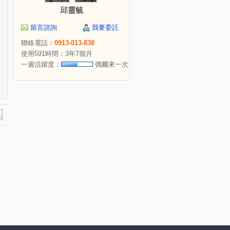
邱靈毓
留言諮詢
我要委託
聯絡電話：
0913-013-838
使用591時間：3年7個月
一週活躍度：
偶爾來一次