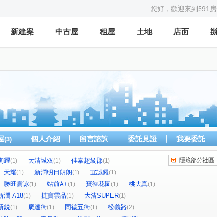
您好，歡迎來到591
新建案
中古屋
租屋
土地
店面
屋
個人介紹
留言諮詢
委託見證
我要委託
(3)
絢耀
大清城双
佳泰超級郡
隱藏部分社區
(1)
(1)
(1)
天耀
新潤明日朗朗
宜誠耀
(1)
(1)
(1)
勝旺雲詠
站前A+
寶徠花園
桃大真
(1)
(1)
(1)
(1)
新潤 A18
捷寶雲品
大清SUPER
(1)
(1)
(1)
新鋭
廣達街
同德五街
松義路
(1)
(1)
(1)
(2)