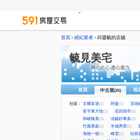
首頁
經紀業者
邱靈毓的店舖
>
>
毓見美宅
將心比心,盡心盡力
首頁
租
中古屋
(26)
社區：
京耀富達
阿曼
宜雄
(1)
(1)
富宇東方悅
花田囍市
(1)
(2)
和峻臻美
洺鍚好事多
(1)
(1)
竹風青庭
丰城秀景
(1)
(1)
海德一號
峰雲
站前
(1)
(1)