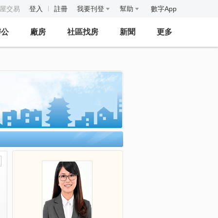
房屋交易
登入
註冊
我要刊登
幫助
數字App
辦公
廠房
社區找房
新聞
更多