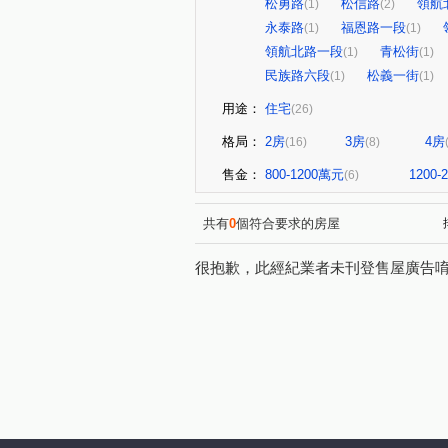
松勇路
松信路
領航
(1)
(2)
永泰路
福恩路一段
(1)
(1)
領航北路一段
青松街
(1)
(1)
民族路六段
松義一街
(1)
(1)
用途：
住宅
(26)
格局：
2房
3房
4房
(16)
(8)
售金：
800-1200萬元
1200
(6)
共有
0
個符合要求的房屋
很抱歉，此經紀業者未刊登售屋廣告