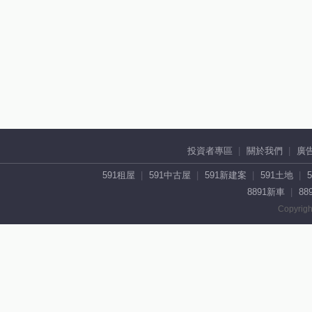
投資者專區
關於我們
廣
591租屋
591中古屋
591新建案
591土地
8891新車
88
Copyrigh