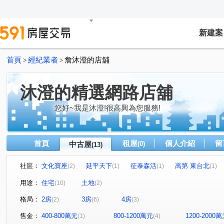
新建案
首頁
經紀業者
詹沐澄的店舖
>
>
沐澄的精選網路店舖
您好~我是沐澄!很高興為您服務!
首頁
租屋
個人介紹
留
中古屋
(0)
(13)
社區：
文化寶座
延平天下
征泰森活
高第 東台北
(2)
(1)
(1)
(1)
皇家社區
歡喜家園no.23
凱旋尊邸一區
林森路
(1)
(1)
(1)
用途：
住宅
土地
(10)
(2)
延平路
古結路
擺厘路
富祥路
大忠路
(1)
(1)
(1)
(1)
(1)
格局：
2房
3房
4房
(2)
(6)
(3)
中山路五段
凱旋路
(1)
(1)
售金：
400-800萬元
800-1200萬元
1200-2000
(1)
(4)