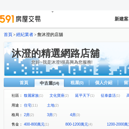
新建案
首頁
經紀業者
詹沐澄的店舖
>
>
沐澄的精選網路店舖
您好~我是沐澄!很高興為您服務!
首頁
租屋
個人介紹
留
中古屋
(0)
(14)
社區：
馥麗家族
文化寶座
延平天下
征泰森活
(1)
(2)
(1)
(1)
礁溪凱悅 2
皇家社區
歡喜家園no.23
凱旋尊邸
(1)
(1)
(1)
用途：
住宅
土地
(11)
(2)
大福路三段
民族路
延平路
古結路
擺厘
(1)
(3)
(1)
(1)
格局：
2房
3房
4房
(2)
(7)
(3)
大忠路
泰山路
中山路五段
凱旋路
(1)
(1)
(1)
(1)
售金：
400-800萬元
800-1200萬元
1200-2000
(1)
(4)