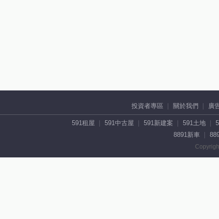
投資者專區
關於我們
廣
591租屋
591中古屋
591新建案
591土地
8891新車
88
Copyrigh