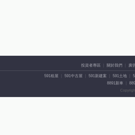
投資者專區
關於我們
廣
591租屋
591中古屋
591新建案
591土地
8891新車
88
Copyrigh