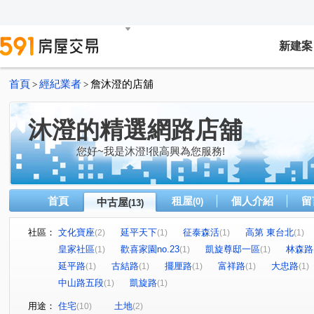
新建案
首頁
經紀業者
詹沐澄的店舖
>
>
沐澄的精選網路店舖
您好~我是沐澄!很高興為您服務!
首頁
租屋
個人介紹
留
中古屋
(0)
(13)
社區：
文化寶座
延平天下
征泰森活
高第 東台北
(2)
(1)
(1)
(1)
皇家社區
歡喜家園no.23
凱旋尊邸一區
林森路
(1)
(1)
(1)
延平路
古結路
擺厘路
富祥路
大忠路
(1)
(1)
(1)
(1)
(1)
中山路五段
凱旋路
(1)
(1)
用途：
住宅
土地
(10)
(2)