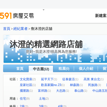
新建案
首頁
經紀業者
詹沐澄的店舖
>
>
沐澄的精選網路店舖
您好~我是沐澄!很高興為您服務!
首頁
租屋
個人介紹
留
中古屋
(0)
(12)
社區：
文化寶座
延平天下
征泰森活
高第 東台北
(2)
(1)
(1)
(1)
皇家社區
歡喜家園no.23
林森路
民族路
(1)
(1)
(1)
(3)
擺厘路
富祥路
大忠路
泰山路
中山路五
(1)
(1)
(1)
(1)
用途：
住宅
土地
(9)
(2)
格局：
2房
3房
4房
(2)
(5)
(3)