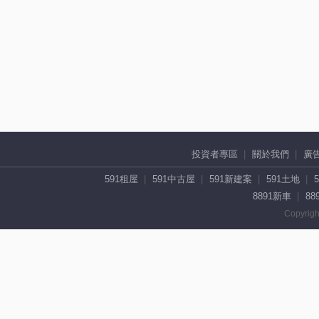
投資者專區
關於我們
廣
591租屋
591中古屋
591新建案
591土地
8891新車
88
Copyrigh