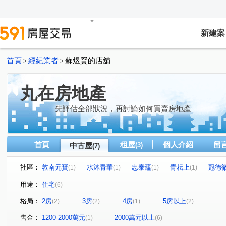
新建案
首頁
經紀業者
蘇煜賢的店舖
>
>
丸在房地產
先評估全部狀況，再討論如何買賣房地產
首頁
租屋
個人介紹
留
中古屋
(3)
(7)
社區：
敦南元寶
水沐青華
忠泰蘊
青耘上
冠德
(1)
(1)
(1)
(1)
麗寶北歐莊園－丹麥琥珀
五權西三街
興隆路四段
(1)
(1)
(1)
用途：
住宅
(6)
斯馨路
光輝路
秀明路一段
華江一路
(1)
(1)
(1)
(1)
格局：
2房
3房
4房
5房以上
(2)
(2)
(1)
(2)
售金：
1200-2000萬元
2000萬元以上
(1)
(6)