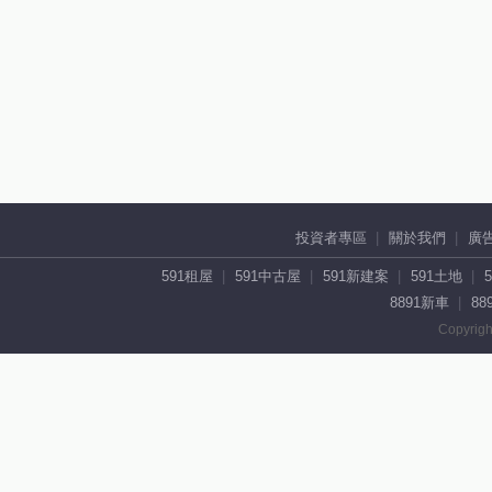
投資者專區
關於我們
廣
591租屋
591中古屋
591新建案
591土地
8891新車
88
Copyrigh