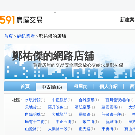
新建案
首頁
經紀業者
鄭祐傑的店舖
>
>
鄭祐傑的網路店舖
買賣房屋的交易安全請您放心交給永慶鄭祐傑
首頁
租屋
個人介紹
留
中古屋
(1)
(16)
社區：
水硯行館
中正觀邸
合雄凰璽
百川發現紐約
(1)
(1)
(1)
(1)
天地賞
羅丹映象
濟弘皇璽
建國國宅
大
(1)
(1)
(1)
(1)
向陽明珠
大成龍門
長峰路
莊敬路一段
(1)
(1)
(1)
(1)
民有十二街
中正五街
敬二街
新興街
民
(1)
(1)
(1)
(1)
山鶯路
大業路一段
正光路
東勇街
寶山
(1)
(1)
(1)
(1)