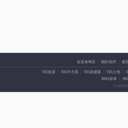
投資者專區
關於我們
廣
591租屋
591中古屋
591新建案
591土地
8891新車
88
Copyrigh