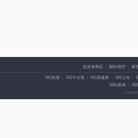
投資者專區
關於我們
廣
591租屋
591中古屋
591新建案
591土地
8891新車
88
Copyrigh