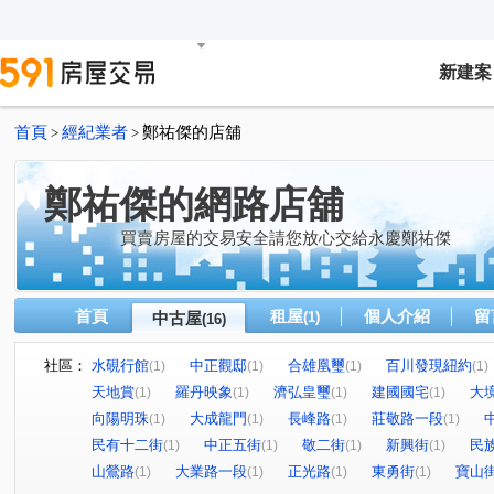
新建案
首頁
經紀業者
鄭祐傑的店舖
>
>
鄭祐傑的網路店舖
買賣房屋的交易安全請您放心交給永慶鄭祐傑
首頁
租屋
個人介紹
留
中古屋
(1)
(16)
社區：
水硯行館
中正觀邸
合雄凰璽
百川發現紐約
(1)
(1)
(1)
(1)
天地賞
羅丹映象
濟弘皇璽
建國國宅
大
(1)
(1)
(1)
(1)
向陽明珠
大成龍門
長峰路
莊敬路一段
(1)
(1)
(1)
(1)
民有十二街
中正五街
敬二街
新興街
民
(1)
(1)
(1)
(1)
山鶯路
大業路一段
正光路
東勇街
寶山
(1)
(1)
(1)
(1)