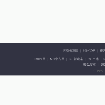
投資者專區
關於我們
廣
591租屋
591中古屋
591新建案
591土地
8891新車
88
Copyrigh