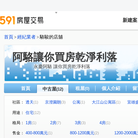
新建案
首頁
經紀業者
駱駿的店舖
>
>
阿駱讓你買房乾淨利落
永慶阿駱 讓你買房乾淨利落
首頁
租屋
個人介紹
留
中古屋
(0)
(12)
社區：
透天
京澄園朗
公寓
大江山公寓區
宜雄
(1)
(3)
(1)
(1)
UPTOWN上城
竑門苒苒
京澄為和
合康檜邑
(1)
(1)
(1)
(1)
用途：
住宅
(12)
康寧街
文中三路
大華七街
幸美十一街
(1)
(3)
(1)
(1)
格局：
1房
2房
3房
4房
(1)
(7)
(3)
(1)
大興西路二段
忠一路
水岸一街
日光路
(1)
(1)
(1)
(1)
售金：
400-800萬元
800-1200萬元
1200-2000
(1)
(2)