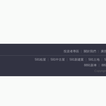
投資者專區
關於我們
廣
591租屋
591中古屋
591新建案
591土地
8891新車
88
Copyrigh