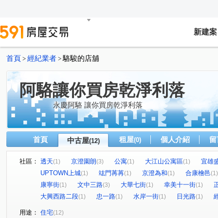
新建案
首頁
經紀業者
駱駿的店舖
>
>
阿駱讓你買房乾淨利落
永慶阿駱 讓你買房乾淨利落
首頁
租屋
個人介紹
留
中古屋
(0)
(12)
社區：
透天
京澄園朗
公寓
大江山公寓區
宜雄
(1)
(3)
(1)
(1)
UPTOWN上城
竑門苒苒
京澄為和
合康檜邑
(1)
(1)
(1)
(1)
康寧街
文中三路
大華七街
幸美十一街
(1)
(3)
(1)
(1)
大興西路二段
忠一路
水岸一街
日光路
(1)
(1)
(1)
(1)
用途：
住宅
(12)