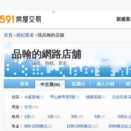
新建案
首頁
經紀業者
陸品翰的店舖
>
>
品翰的網路店舖
誠信、熱枕、安全
首頁
租屋
個人介紹
留
中古屋
(0)
(46)
社區：
大庭新城
甲山林帝景5號
桃園居易
立信天禧-
(1)
(2)
(1)
國泰格局、捷運8分鐘
中安大樓
面公園景觀
巨
(1)
(1)
(1)
用途：
住宅
(45)
馥華原真
永翠漾
潤泰台北新大陸
囍市
(1)
(1)
(1)
(1)
格局：
1房
2房
3房
4房
5房以
(4)
(16)
(19)
(4)
米蘭文華
綠如意
新潤青峰
歐洲公園
(1)
(1)
(1)
(1)
新外灘6-立信帝國花園廣場
環球商圈
昇陽天廈
(2)
(1)
(1)
售金：
800-1200萬元
1200-2000萬元
2000萬元以
(2)
(12)