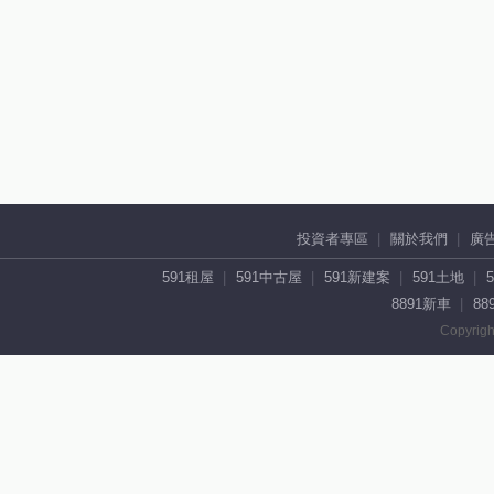
投資者專區
關於我們
廣
591租屋
591中古屋
591新建案
591土地
8891新車
88
Copyrigh