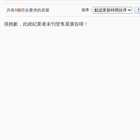
新外灘2仰真
江翠Park
祥泓湛
榮群擎川
(1)
(1)
(1)
(1)
立信采蝶
定泰清溪翫
立信天朗
甲山林帝景6號
(1)
(1)
(1)
共有
0
個符合要求的房屋
排序：
新外灘NO1雙江翠
埔墘生活圈
新美齊画世代
(1)
(1)
(1)
很抱歉，此經紀業者未刊登售屋廣告唷！
麗寶北歐莊園－丹麥琥珀
立川琚
信義安和站550m
(1)
(1)
(1
三千家2-A棟
土城金城舞5-世界花園
國光路
華
(1)
(1)
(1)
民生路三段
學府路一段
民生西路
中正路
(3)
(1)
(1)
(3)
香社一路
三民路二段
縣民大道一段
大漢街
(1)
(1)
(1)
(3)
莊敬路
永翠路
國慶路
華江一路
中山路
(2)
(1)
(1)
(5)
大觀路三段
環河西路四段
藝文街
青溪一路
(1)
(1)
(2)
(1)
華江二路
金華街
三民路一段
南雅西路一段
(1)
(1)
(1)
(1)
華江三路
通化街
重陽路一段
莊園街
(1)
(1)
(1)
(1)