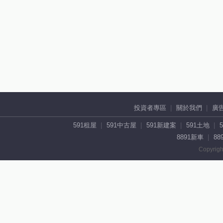
投資者專區
關於我們
廣
591租屋
591中古屋
591新建案
591土地
8891新車
88
Copyrigh