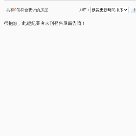
榮群擎川
歡喜市
富江翠
立信采蝶
定泰
(1)
(1)
(2)
(1)
甲山林帝景6號
新外灘NO1雙江翠
埔墘生活圈
(1)
(1)
(1)
共有
0
個符合要求的房屋
排序：
皇冠the King
麗寶北歐莊園－丹麥琥珀
立川琚
(1)
(1)
(1)
很抱歉，此經紀業者未刊登售屋廣告唷！
柏克萊公園
三千家2-A棟
土城金城舞5-世界花園
(1)
(1)
(1)
國光路
華江九路
學府路一段
民生西路
(1)
(2)
(1)
(1)
民生路三段
僑中二街
香社一路
三民路二段
(2)
(1)
(1)
(1)
大漢街
中山路二段
莊敬路
永翠路
國慶
(3)
(1)
(2)
(1)
中山路三段
倉後街
大觀路三段
環河西路四段
(1)
(1)
(1)
(
大明街
青溪一路
新月一街
華江二路
金
(1)
(1)
(1)
(1)
南雅西路一段
中山路二段
華江三路
通化街
(1)
(1)
(1)
(1)
莊園街
敦化北路
(1)
(1)