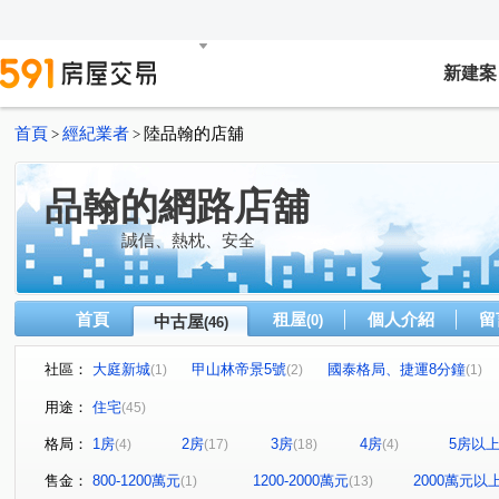
新建案
首頁
經紀業者
陸品翰的店舖
>
>
品翰的網路店舖
誠信、熱枕、安全
首頁
租屋
個人介紹
留
中古屋
(0)
(46)
社區：
大庭新城
甲山林帝景5號
國泰格局、捷運8分鐘
(1)
(2)
(1)
面公園景觀
巨蛋東京花園廣場
馥華原真
永翠
(1)
(1)
(1)
用途：
住宅
(45)
潤泰台北新大陸
囍市
甲山林帝景2號
米蘭文華
(1)
(1)
(2)
格局：
1房
2房
3房
4房
5房以
(4)
(17)
(18)
(4)
新潤青峰
歐洲公園
新外灘6-立信帝國花園廣場
(1)
(1)
(2)
昇陽天廈
林家花園廣場大廈
新外灘2仰真
江翠
(1)
(1)
(1)
售金：
800-1200萬元
1200-2000萬元
2000萬元以
(1)
(13)