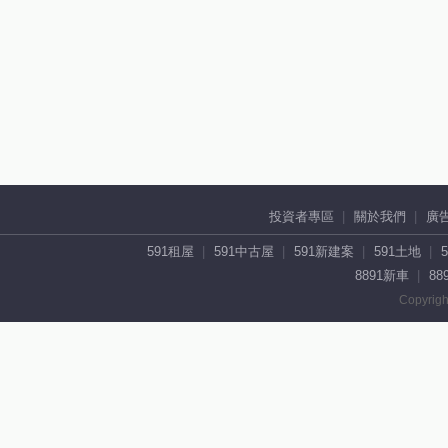
投資者專區
關於我們
廣
591租屋
591中古屋
591新建案
591土地
8891新車
88
Copyrigh