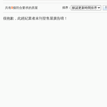
榮群擎川
歡喜市
富江翠
立信采蝶
定泰
(1)
(1)
(2)
(1)
甲山林帝景6號
新外灘NO1雙江翠
埔墘生活圈
(1)
(1)
(1)
共有
0
個符合要求的房屋
排序：
皇冠the King
麗寶北歐莊園－丹麥琥珀
立川琚
(1)
(1)
(1)
很抱歉，此經紀業者未刊登售屋廣告唷！
柏克萊公園
三千家2-A棟
土城金城舞5-世界花園
(1)
(1)
(1)
國光路
華江九路
學府路一段
民生西路
(1)
(2)
(1)
(1)
民生路三段
僑中二街
香社一路
三民路二段
(2)
(1)
(1)
(1)
大漢街
中山路二段
莊敬路
永翠路
國慶
(3)
(1)
(2)
(1)
中山路三段
倉後街
大觀路三段
環河西路四段
(1)
(1)
(1)
(
大明街
青溪一路
新月一街
華江二路
金
(1)
(1)
(1)
(1)
南雅西路一段
中山路二段
華江三路
通化街
(1)
(1)
(1)
(1)
莊園街
敦化北路
(1)
(1)