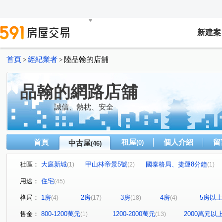
新建案
首頁
經紀業者
陸品翰的店舖
>
>
品翰的網路店舖
誠信、熱枕、安全
首頁
租屋
個人介紹
留
中古屋
(0)
(46)
社區：
大庭新城
甲山林帝景5號
國泰格局、捷運8分鐘
(1)
(2)
(1)
面公園景觀
巨蛋東京花園廣場
馥華原真
永翠
(1)
(1)
(1)
用途：
住宅
(45)
潤泰台北新大陸
囍市
甲山林帝景2號
米蘭文華
(1)
(1)
(2)
格局：
1房
2房
3房
4房
5房以
(4)
(17)
(18)
(4)
新潤青峰
歐洲公園
新外灘6-立信帝國花園廣場
(1)
(1)
(2)
昇陽天廈
林家花園廣場大廈
新外灘2仰真
江翠
(1)
(1)
(1)
售金：
800-1200萬元
1200-2000萬元
2000萬元以
(1)
(13)