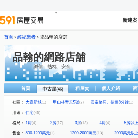
新建案
首頁
經紀業者
陸品翰的店舖
>
>
品翰的網路店舖
誠信、熱枕、安全
首頁
租屋
個人介紹
留
中古屋
(0)
(46)
社區：
大庭新城
甲山林帝景5號
國泰格局、捷運8分鐘
(1)
(2)
(1)
面公園景觀
巨蛋東京花園廣場
馥華原真
永翠
(1)
(1)
(1)
用途：
住宅
(45)
潤泰台北新大陸
囍市
甲山林帝景2號
米蘭文華
(1)
(1)
(2)
格局：
1房
2房
3房
4房
5房以
(4)
(17)
(18)
(4)
新潤青峰
歐洲公園
新外灘6-立信帝國花園廣場
(1)
(1)
(2)
昇陽天廈
林家花園廣場大廈
新外灘2仰真
江翠
(1)
(1)
(1)
售金：
800-1200萬元
1200-2000萬元
2000萬元以
(1)
(13)