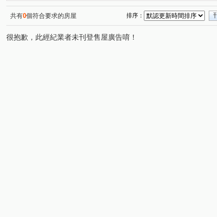
榮群擎川
歡喜市
富江翠
立信采蝶
定泰
(1)
(1)
(2)
(1)
甲山林帝景6號
新外灘NO1雙江翠
埔墘生活圈
(1)
(1)
(1)
共有
0
個符合要求的房屋
排序：
皇冠the King
麗寶北歐莊園－丹麥琥珀
立川琚
(1)
(1)
(1)
很抱歉，此經紀業者未刊登售屋廣告唷！
柏克萊公園
三千家2-A棟
土城金城舞5-世界花園
(1)
(1)
(1)
國光路
華江九路
學府路一段
民生西路
(1)
(2)
(1)
(1)
民生路三段
僑中二街
香社一路
三民路二段
(2)
(1)
(1)
(1)
大漢街
中山路二段
莊敬路
永翠路
國慶
(3)
(1)
(2)
(1)
中山路三段
倉後街
大觀路三段
環河西路四段
(1)
(1)
(1)
(
大明街
青溪一路
新月一街
華江二路
金
(1)
(1)
(1)
(1)
南雅西路一段
中山路二段
華江三路
通化街
(1)
(1)
(1)
(1)
莊園街
敦化北路
(1)
(1)