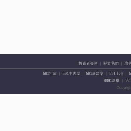
投資者專區
關於我們
廣
591租屋
591中古屋
591新建案
591土地
8891新車
88
Copyrigh