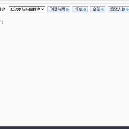
宏道巴黎首都
芳洲一路
登林路
(1)
(1)
(2)
路三段
水碓路
明志路三段
莊泰路
(2)
(1)
(2)
(1)
刊登時間
坪數
金額
瀏覽人數
排序：
洲五路
成泰路一段
明德路
(1)
(1)
(1)
唷！
仁德路
凌雲路一段
辭修路
(1)
(2)
(2)
新五路二段
水碓一路
中央路
(1)
(2)
(1)
重陽路一段
明志路一段
元信一街
(1)
(1)
(1)