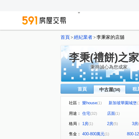
首頁
經紀業者
李秉家的店舖
>
>
李秉(禮餅)之家
秉持誠心為您成家
首頁
租
中古屋
(34)
社區：
樂house
新加坡華園城堡
(1)
(
閱讀台灣
富總青沐
(1)
(1)
用途：
住宅
店面
(32)
(1)
優利新村
愛琴花園
(1)
(1)
格局：
1房
2房
3房
(1)
(5)
新大直蘇黎市/梵谷花園蘇黎市
(1
天空之邑
幸福我家二期
(1)
(2)
售金：
400-800萬元
800-
(1)