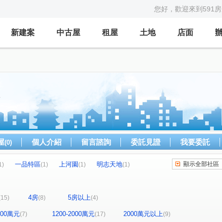
您好，歡迎來到591
新建案
中古屋
租屋
土地
店面
屋
個人介紹
留言諮詢
委託見證
我要委託
(0)
一品特區
上河園
明志天地
顯示全部社區
1)
(1)
(1)
(1)
全坤尊峰公園館
未來之都一期
台北花城
(1)
(1)
(1)
立信新市界
碧瑤山莊
(1)
(2)
4房
5房以上
(15)
(8)
(4)
大慶榕莊
台北清水灣
新五綻
)
(1)
(1)
(1)
新加坡花園城堡/阿亮的家
武泰臻愛
(1)
(1)
1200萬元
1200-2000萬元
2000萬元以上
(7)
(17)
(9)