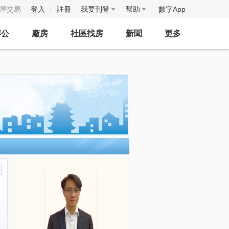
房屋交易
登入
註冊
我要刊登
幫助
數字App
辦公
廠房
社區找房
新聞
更多