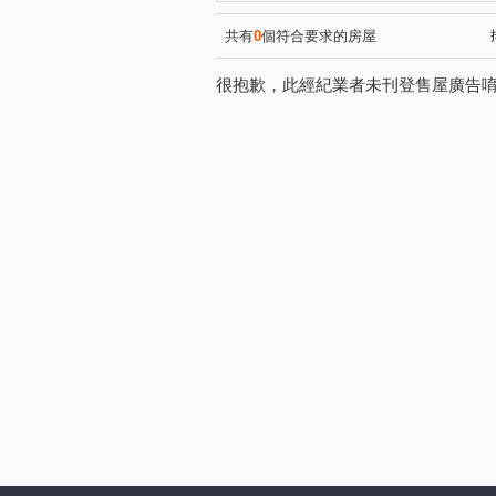
黎明華廈
法國愛樂
(1)
(1)
仁愛路
文程路
新五
(1)
(1)
共有
0
個符合要求的房屋
新城一路
芳洲路
芳
(1)
(1)
很抱歉，此經紀業者未刊登售屋廣告
成泰路三段
水碓五路
(1)
(1)
芳洲八路
成泰路四段
(1)
(1)
泰林路二段
仁義路
(1)
(1)