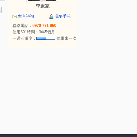
李秉家
留言諮詢
我要委託
聯絡電話：
0970-771-860
使用591時間：3年5個月
一週活躍度：
偶爾來一次