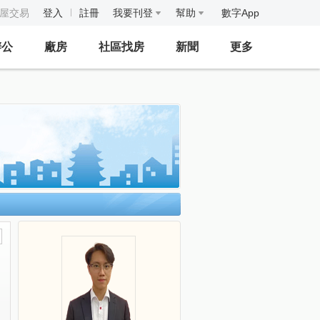
房屋交易
登入
註冊
我要刊登
幫助
數字App
辦公
廠房
社區找房
新聞
更多