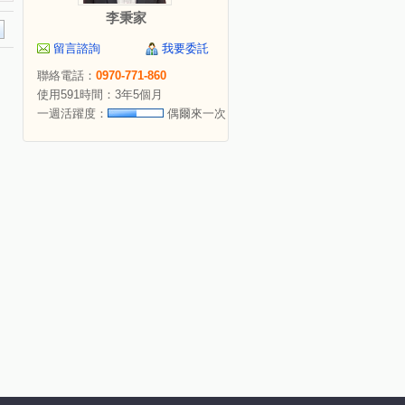
李秉家
留言諮詢
我要委託
聯絡電話：
0970-771-860
使用591時間：3年5個月
一週活躍度：
偶爾來一次