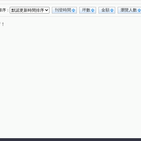
宏道巴黎首都
德安街
芳洲一路
(1)
(1)
(1)
路
新五路三段
水碓路
明志路三段
(1)
(2)
(1)
(2)
刊登時間
坪數
金額
瀏覽人數
排序：
洲路
芳洲五路
成泰路一段
明德路
(1)
(1)
(1)
(1)
唷！
仁德路
凌雲路一段
辭修路
(1)
(2)
(2)
新五路二段
水碓一路
中央路
(1)
(2)
(1)
重陽路一段
明志路一段
元信一街
(1)
(1)
(1)