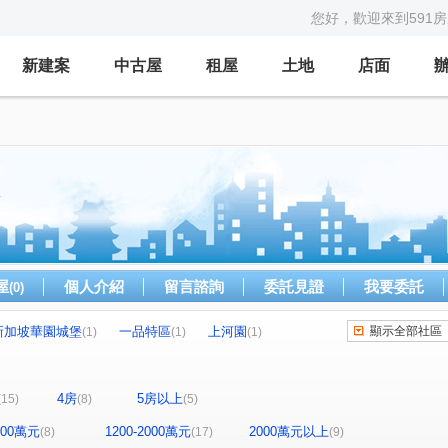
您好，歡迎來到591
新建案
中古屋
租屋
土地
店面
屋
個人介紹
留言諮詢
委託見證
我要委託
(0)
新加坡華園城堡
一品特區
上河園
顯示全部社區
(1)
(1)
(1)
富總青沐
全坤尊峰公園館
未來之都一期
(1)
(1)
(1)
愛琴花園
立信新市界
碧瑤山莊
(1)
(1)
(2)
4房
5房以上
(15)
(8)
(5)
大慶榕莊
台北清水灣
新五綻
)
(1)
(1)
(1)
新加坡花園城堡/阿亮的家
武泰臻愛
(1)
(1)
1200萬元
1200-2000萬元
2000萬元以上
(8)
(17)
(9)