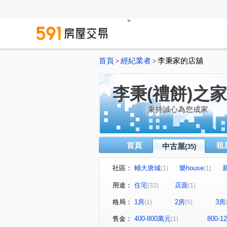
首頁
經紀業者
李秉家的店舖
>
>
李秉(禮餅)之家
秉持誠心為您成家
首頁
租
中古屋
(35)
社區：
輔大唐城
樂house
(1)
(1)
明志天地
閱讀台灣
(1)
(1)
用途：
住宅
店面
(32)
(1)
台北花城
優利新村
(1)
(1)
格局：
1房
2房
3房
(1)
(5)
新大直蘇黎市/梵谷花園蘇黎市
(1
天空之邑
幸福我家二期
(1)
(2)
售金：
400-800萬元
800-
(1)