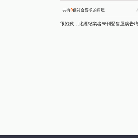
黎明華廈
法國愛樂
(1)
(1)
登林路
仁愛路
文程
(2)
(1)
共有
0
個符合要求的房屋
莊泰路
新城一路
芳
(1)
(1)
很抱歉，此經紀業者未刊登售屋廣告
成泰路三段
水碓五路
(1)
(1)
芳洲八路
成泰路四段
(1)
(1)
泰林路二段
仁義路
(1)
(1)