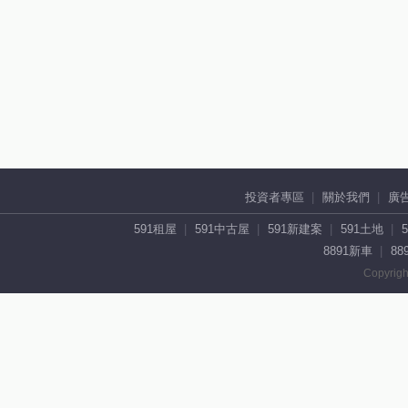
投資者專區
關於我們
廣
591租屋
591中古屋
591新建案
591土地
8891新車
88
Copyrigh