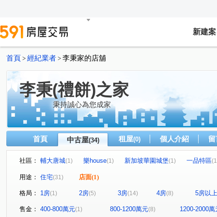
新建案
首頁
經紀業者
李秉家的店舖
>
>
李秉(禮餅)之家
秉持誠心為您成家
首頁
租屋
個人介紹
留
中古屋
(0)
(34)
社區：
輔大唐城
樂house
新加坡華園城堡
一品特區
(1)
(1)
(1)
(1
明志天地
閱讀台灣
富總青沐
全坤尊峰公園館
(1)
(1)
(1)
(
用途：
住宅
店面
(1)
(31)
台北花城
優利新村
愛琴花園
立信新市界
(1)
(1)
(1)
(1)
格局：
1房
2房
3房
4房
5房以
(1)
(5)
(14)
(8)
新大直蘇黎市/梵谷花園蘇黎市
大慶榕莊
台北清水灣
(1)
(1)
天空之邑
幸福我家二期
新加坡花園城堡/阿亮的家
(1)
(2)
(1
售金：
400-800萬元
800-1200萬元
1200-2000
(1)
(8)