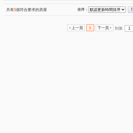
黎明華廈
法國愛樂
德安街
芳洲一路
登
(1)
(1)
(1)
(1)
文程路
新五路三段
水碓路
明志路三段
(1)
(2)
(1)
(2)
共有
1
個符合要求的房屋
排序：
芳洲路
芳洲五路
成泰路一段
明德路
成
(1)
(1)
(1)
(1)
水碓五路
仁德路
凌雲路一段
辭修路
芳
(1)
(1)
(2)
(2)
上一頁
1
下一頁
到第
成泰路四段
新五路二段
水碓一路
中央路
(1)
(1)
(2)
(1)
仁義路
重陽路一段
明志路一段
(1)
(1)
(1)