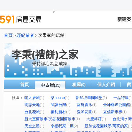
新建案
首頁
經紀業者
李秉家的店舖
>
>
李秉(禮餅)之家
秉持誠心為您成家
首頁
租屋
個人介紹
留
中古屋
(0)
(35)
社區：
輔大唐城
樂house
新加坡華園城堡
一品特區
(1)
(1)
(1)
(1
明志天地
閱讀台灣
富總青沐
全坤尊峰公園館
(1)
(1)
(1)
(
台北花城
優利新村
愛琴花園
立信新市界
(1)
(1)
(1)
(1)
新大直蘇黎市/梵谷花園蘇黎市
大慶榕莊
台北清水灣
(1)
(1)
天空之邑
幸福我家二期
新加坡花園城堡/阿亮的家
(1)
(2)
(1