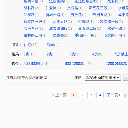
黎明華廈
法國愛樂
宏道巴黎首都
德安街
(1)
(1)
(1)
(1)
登林路
仁愛路
文程路
新五路三段
水碓
(2)
(1)
(1)
(2)
莊泰路
新城一路
芳洲路
芳洲五路
成泰
(1)
(1)
(1)
(1)
成泰路三段
水碓五路
仁德路
凌雲路一段
(1)
(1)
(1)
(2)
芳洲八路
成泰路四段
新五路二段
水碓一路
(1)
(1)
(1)
(2)
泰林路二段
仁義路
重陽路一段
明志路一段
(1)
(1)
(1)
(1)
用途：
住宅
店面
(32)
(1)
格局：
1房
2房
3房
4房
5房以
(1)
(5)
(15)
(8)
售金：
400-800萬元
800-1200萬元
1200-2000
(1)
(8)
共有
35
個符合要求的房屋
排序：
上一頁
1
2
3
4
下一頁
到