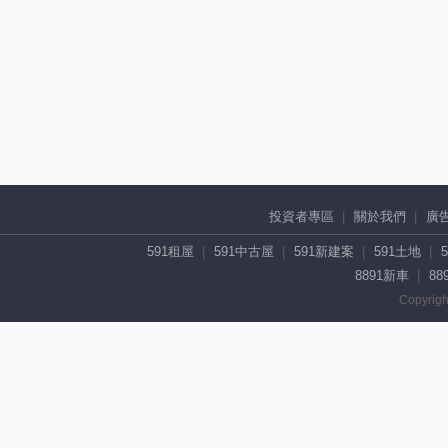
投資者專區
關於我們
廣
591租屋
591中古屋
591新建案
591土地
8891新車
88
Copyrigh