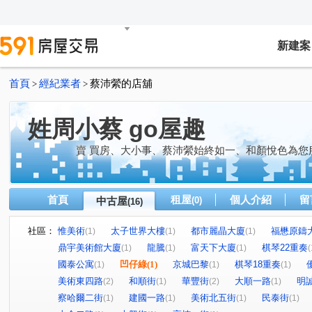
新建案
首頁
經紀業者
蔡沛縈的店舖
>
>
姓周小蔡 go屋趣
賣 買房、大小事、蔡沛縈始終如一、和顏悅色為您
首頁
租屋
個人介紹
留
中古屋
(0)
(16)
社區：
惟美術
太子世界大樓
都市麗晶大廈
福懋原鑄
(1)
(1)
(1)
鼎宇美術館大廈
龍騰
富天下大廈
棋琴22重奏
(1)
(1)
(1)
(
國泰公寓
凹仔綠
(1)
京城巴黎
棋琴18重奏
(1)
(1)
(1)
美術東四路
和順街
華豐街
大順一路
明
(2)
(1)
(2)
(1)
察哈爾二街
建國一路
美術北五街
民泰街
(1)
(1)
(1)
(1)