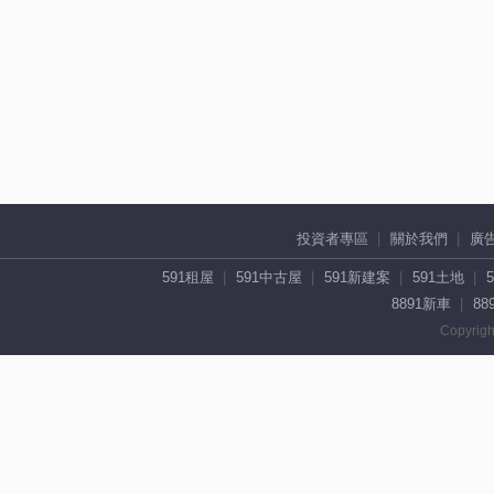
投資者專區
關於我們
廣
591租屋
591中古屋
591新建案
591土地
8891新車
88
Copyrigh