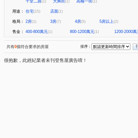
十全二路
大興街
高楠一街
(1)
(1)
(1)
用途：
住宅
店面
(15)
(1)
格局：
2房
3房
4房
5房以上
(1)
(7)
(5)
(2)
售金：
400-800萬元
800-1200萬元
1200-2000
(1)
(1)
共有
0
個符合要求的房屋
排序：
很抱歉，此經紀業者未刊登售屋廣告唷！