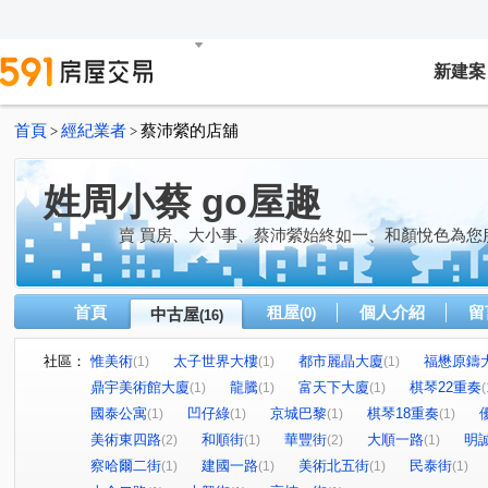
新建案
首頁
經紀業者
蔡沛縈的店舖
>
>
姓周小蔡 go屋趣
賣 買房、大小事、蔡沛縈始終如一、和顏悅色為您
首頁
租屋
個人介紹
留
中古屋
(0)
(16)
社區：
惟美術
太子世界大樓
都市麗晶大廈
福懋原鑄
(1)
(1)
(1)
鼎宇美術館大廈
龍騰
富天下大廈
棋琴22重奏
(1)
(1)
(1)
(
國泰公寓
凹仔綠
京城巴黎
棋琴18重奏
(1)
(1)
(1)
(1)
美術東四路
和順街
華豐街
大順一路
明
(2)
(1)
(2)
(1)
察哈爾二街
建國一路
美術北五街
民泰街
(1)
(1)
(1)
(1)