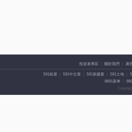
投資者專區
關於我們
廣
591租屋
591中古屋
591新建案
591土地
8891新車
88
Copyrigh