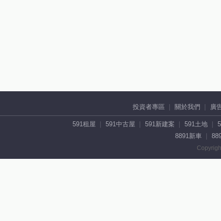
投資者專區
關於我們
廣
591租屋
591中古屋
591新建案
591土地
8891新車
88
Copyrigh