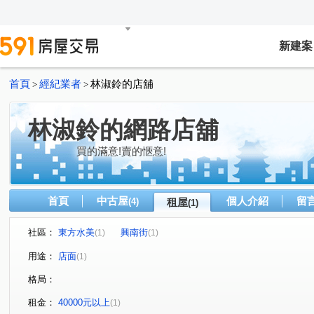
新建案
首頁
經紀業者
林淑鈴的店舖
>
>
林淑鈴的網路店舖
買的滿意!賣的愜意!
首頁
中古屋
個人介紹
留
(4)
租屋
(1)
社區：
東方水美
興南街
(1)
(1)
用途：
店面
(1)
格局：
租金：
40000元以上
(1)