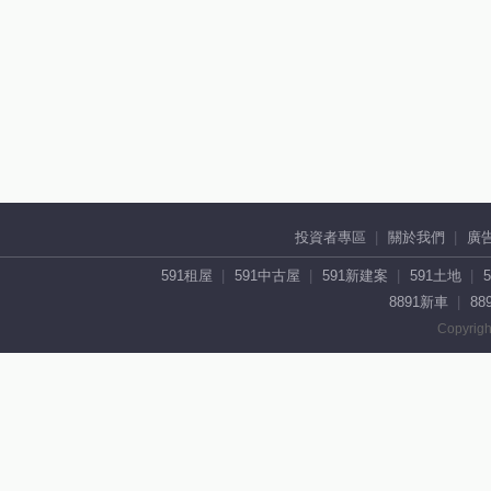
投資者專區
關於我們
廣
591租屋
591中古屋
591新建案
591土地
8891新車
88
Copyrigh