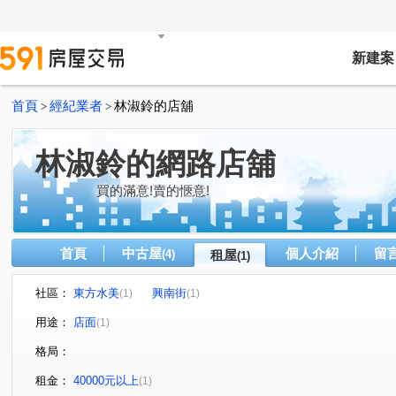
新建案
首頁
經紀業者
林淑鈴的店舖
>
>
林淑鈴的網路店舖
買的滿意!賣的愜意!
首頁
中古屋
個人介紹
留
(4)
租屋
(1)
社區：
東方水美
興南街
(1)
(1)
用途：
店面
(1)
格局：
租金：
40000元以上
(1)