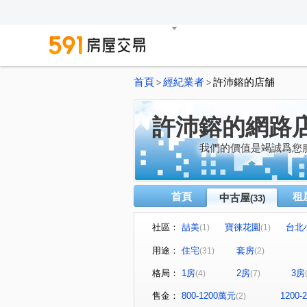
首頁
經紀業者
許沛鎔的店舖
>
>
許沛鎔的網路
我們的價值是竭誠爲您
首頁
租
中古屋
(33)
社區：
喆美
寶徠花園
台北
(1)
(1)
發現之旅
聯上拾玉
(1)
(1)
用途：
住宅
套房
(31)
(2)
大學詩鄉
(1)
文山綠地
(1)
格局：
1房
2房
3房
(4)
(7)
大自然森林學苑
敦南花園
(1)
園上園
美麗國幸福特區
(1)
(1)
售金：
800-1200萬元
1200
(2)