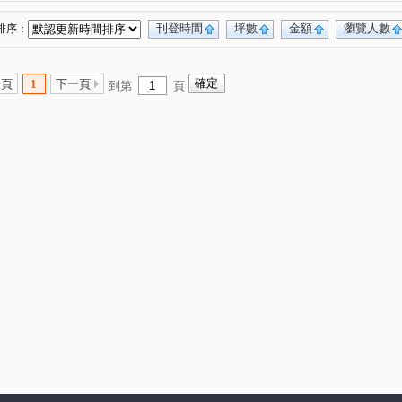
族路
辛亥路六段
永新街
木柵路一段
(1)
(1)
(1)
(1)
中正路
寶慶街
文化路
育英街
(1)
(1)
(1)
(1)
刊登時間
坪數
金額
瀏覽人數
排序：
下崙路
和興路
景興路
永樂街
(1)
(1)
(1)
(1)
新店路
安興路
指南路三段
(1)
(1)
(1)
一頁
1
下一頁
到第
頁
北宜路二段
溪園路
長春路
(1)
(1)
(1)