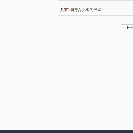
僑愛七路
圓通路
民
(1)
(1)
寶宏路
中興路一段
(1)
(1)
共有
1
個符合要求的房屋
安忠路
辛亥路七段
(1)
(1)
中興路二段
福興路
(2)
(2)
上
興隆路三段
興德路
(1)
(1)