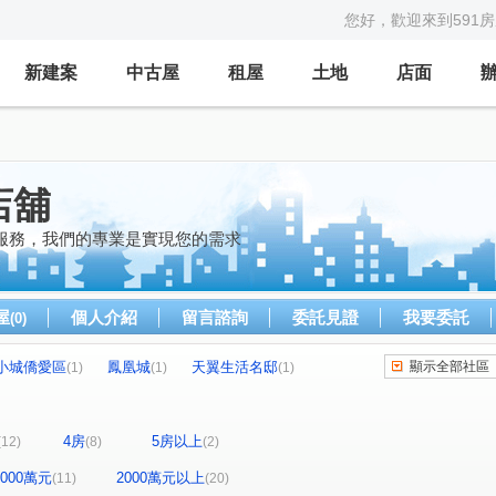
您好，歡迎來到591
新建案
中古屋
租屋
土地
店面
店舖
服務，我們的專業是實現您的需求
屋
個人介紹
留言諮詢
委託見證
我要委託
(0)
小城僑愛區
鳳凰城
天翼生活名邸
顯示全部社區
(1)
(1)
(1)
文學名住
春池吉品
上河圖
中興禮居
(1)
(1)
(1)
(1)
公園捷靚
河畔生活家
玉上園
園頂
(1)
(1)
(1)
(1)
4房
5房以上
(12)
(8)
(2)
別墅區
政大水秀
沐極
萬芳蘊
(1)
(1)
(1)
(1)
和風集
湯泉美地
景後街
寶橋路
(1)
(1)
(1)
(2)
-2000萬元
2000萬元以上
(11)
(20)