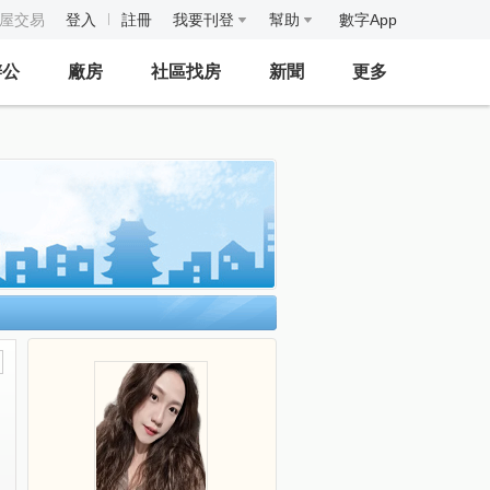
房屋交易
登入
註冊
我要刊登
幫助
數字App
辦公
廠房
社區找房
新聞
更多