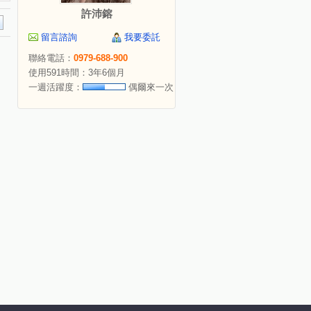
許沛鎔
留言諮詢
我要委託
聯絡電話：
0979-688-900
使用591時間：3年6個月
一週活躍度：
偶爾來一次