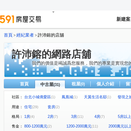
新建案
首頁
經紀業者
許沛鎔的店舖
>
>
許沛鎔的網路店舖
我們的價值是竭誠爲您服務，我們的專業是實現您
首頁
租屋
個人介紹
留
中古屋
(0)
(31)
社區：
台北小城僑愛區
鳳凰城
天翼生活名邸
發現之
(1)
(1)
(1)
文學名住
春池吉品
上河圖
中興禮居
大
(1)
(1)
(1)
(1)
用途：
住宅
套房
(29)
(2)
公園捷靚
河畔生活家
玉上園
園頂
大自
(1)
(1)
(1)
(1)
格局：
1房
2房
3房
4房
5房以
(4)
(7)
(11)
(7)
敦南花園別墅區
政大水秀
沐極
萬芳蘊
(1)
(1)
(1)
(1)
美麗國幸福特區
和風集
湯泉美地
僑愛七路
(1)
(1)
(1)
(1)
售金：
800-1200萬元
1200-2000萬元
2000萬元以
(2)
(11)