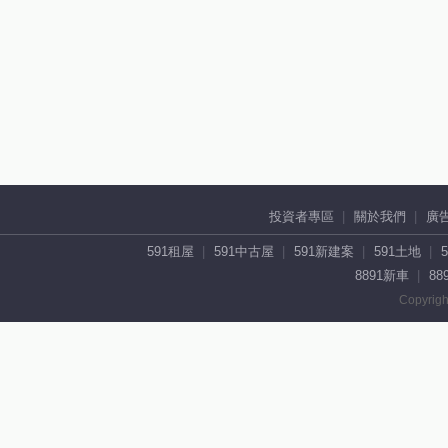
投資者專區
關於我們
廣
591租屋
591中古屋
591新建案
591土地
8891新車
88
Copyrigh