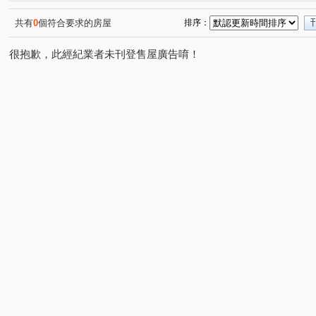
民族路
辛亥路六段
永新街
木柵路一段
(1)
(1)
(1)
(1)
中興路一段
中正路
寶慶街
文化路
育英
(1)
(1)
(1)
(1)
共有
0
個符合要求的房屋
排序：
辛亥路七段
下崙路
和興路
景興路
永樂
(1)
(1)
(1)
(1)
很抱歉，此經紀業者未刊登售屋廣告唷！
中興路二段
福興路
新店路
安興路
指南
(2)
(2)
(1)
(1)
興隆路三段
興德路
北宜路二段
溪園路
(1)
(1)
(1)
(1)