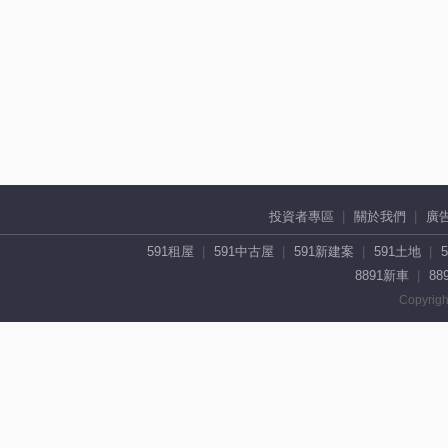
投資者專區
關於我們
廣
591租屋
591中古屋
591新建案
591土地
8891新車
88
Copyrigh