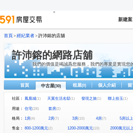
新建案
首頁
經紀業者
許沛鎔的店舖
>
>
許沛鎔的網路店舖
我們的價值是竭誠爲您服務，我們的專業是實現您
首頁
租屋
個人介紹
留
中古屋
(0)
(30)
社區：
鳳凰城
天翼生活名邸
發現之旅
聯上拾玉
(1)
(1)
(1)
(1)
春池吉品
上河圖
中興禮居
大學詩鄉
文
(1)
(1)
(1)
(1)
用途：
住宅
套房
(28)
(2)
河畔生活家
玉上園
園頂
大自然森林學苑
(1)
(1)
(1)
(1)
格局：
1房
2房
3房
4房
5房以
(4)
(7)
(10)
(7)
政大水秀
沐極
萬芳蘊
園上園
美麗國幸
(1)
(1)
(1)
(1)
湯泉美地
圓通路
民族路
辛亥路六段
永
(1)
(1)
(1)
(1)
售金：
800-1200萬元
1200-2000萬元
2000萬元以
(2)
(10)