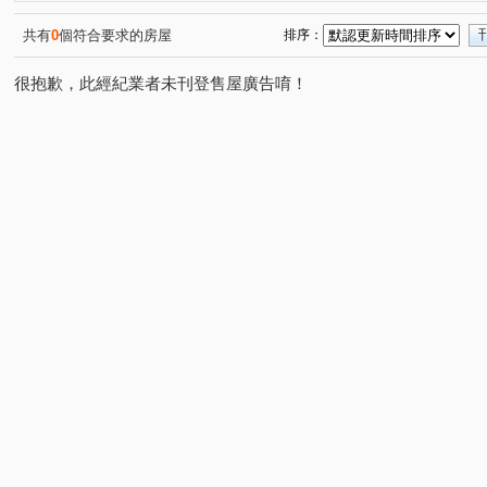
寶宏路
中興路一段
中正路
寶慶街
文化
(1)
(1)
(1)
(1)
安忠路
辛亥路七段
下崙路
和興路
景興
(1)
(1)
(1)
(1)
共有
0
個符合要求的房屋
排序：
寶橋路
中興路二段
福興路
新店路
安興
(1)
(2)
(2)
(1)
很抱歉，此經紀業者未刊登售屋廣告唷！
興隆路三段
興德路
北宜路二段
溪園路
(1)
(1)
(1)
(1)