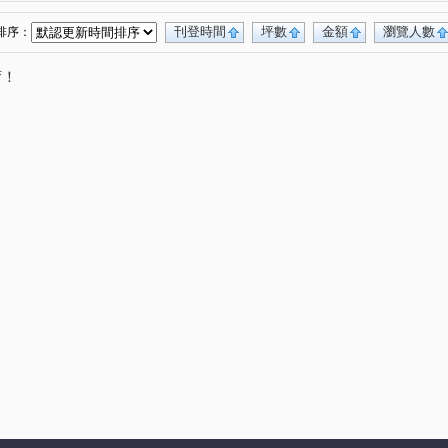
永新街
木柵路一段
寶宏路
(1)
(1)
(1)
寶慶街
文化路
育英街
安忠路
(1)
(1)
(1)
(1)
刊登時間
坪數
金額
瀏覽人數
排序：
和興路
景興路
永樂街
寶橋路
(1)
(1)
(1)
(1)
唷！
新店路
安興路
指南路三段
(1)
(1)
(1)
北宜路二段
溪園路
長春路
(1)
(1)
(1)