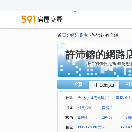
首頁
經紀業者
許沛鎔的店舖
>
>
許沛鎔的網路
我們的價值是竭誠爲您
首頁
租
中古屋
(31)
社區：
台北小城僑愛區
鳳凰城
(1)
(1)
文學名住
春池吉品
(1)
(1)
用途：
住宅
套房
(29)
(2)
公園捷靚
河畔生活家
(1)
(1)
格局：
1房
2房
3房
(4)
(7)
敦南花園別墅區
政大水秀
(1)
美麗國幸福特區
和風集
(1)
(1)
售金：
800-1200萬元
1200
(2)