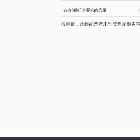
民族路
辛亥路六段
(1)
(1)
中興路一段
中正路
(1)
(1)
共有
0
個符合要求的房屋
辛亥路七段
下崙路
(1)
(1)
很抱歉，此經紀業者未刊登售屋廣告
中興路二段
福興路
(2)
(2)
興隆路三段
興德路
(1)
(1)