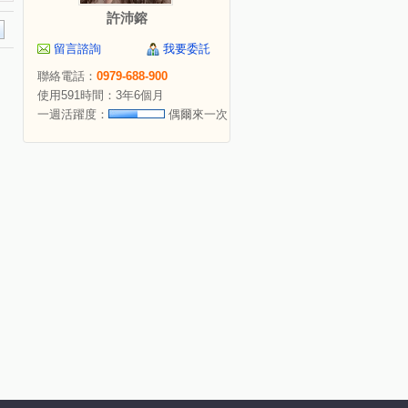
許沛鎔
留言諮詢
我要委託
聯絡電話：
0979-688-900
使用591時間：3年6個月
一週活躍度：
偶爾來一次