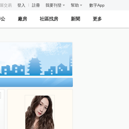
房屋交易
登入
註冊
我要刊登
幫助
數字App
辦公
廠房
社區找房
新聞
更多