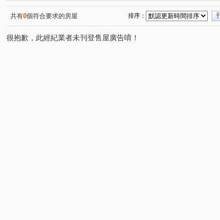
僑愛七路
圓通路
民族路
辛亥路六段
永
(1)
(1)
(1)
(1)
寶宏路
中興路一段
中正路
寶慶街
文化
(1)
(1)
(1)
(1)
共有
0
個符合要求的房屋
排序：
安忠路
辛亥路七段
下崙路
和興路
景興
(1)
(1)
(1)
(1)
很抱歉，此經紀業者未刊登售屋廣告唷！
中興路二段
福興路
新店路
安興路
指南
(2)
(2)
(1)
(1)
興隆路三段
興德路
北宜路二段
溪園路
(1)
(1)
(1)
(1)