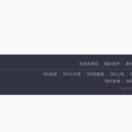
投資者專區
關於我們
廣
591租屋
591中古屋
591新建案
591土地
8891新車
88
Copyrigh