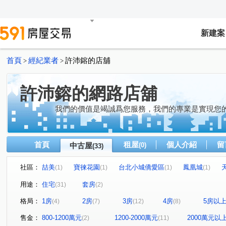
新建案
首頁
經紀業者
許沛鎔的店舖
>
>
許沛鎔的網路店舖
我們的價值是竭誠爲您服務，我們的專業是實現您
首頁
租屋
個人介紹
留
中古屋
(0)
(33)
社區：
喆美
寶徠花園
台北小城僑愛區
鳳凰城
(1)
(1)
(1)
(1)
發現之旅
聯上拾玉
文學名住
春池吉品
(1)
(1)
(1)
(1)
用途：
住宅
套房
(31)
(2)
大學詩鄉
文山綠地
公園捷靚
河畔生活家
(1)
(1)
(1)
(1)
格局：
1房
2房
3房
4房
5房以
(4)
(7)
(12)
(8)
大自然森林學苑
敦南花園別墅區
政大水秀
沐
(1)
(1)
(1)
園上園
美麗國幸福特區
和風集
湯泉美地
(1)
(1)
(1)
(1)
售金：
800-1200萬元
1200-2000萬元
2000萬元以
(2)
(11)