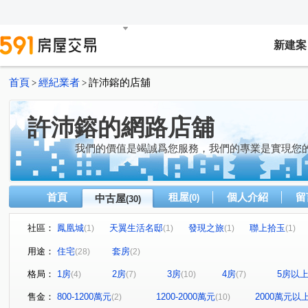
新建案
首頁
經紀業者
許沛鎔的店舖
>
>
許沛鎔的網路店舖
我們的價值是竭誠爲您服務，我們的專業是實現您
首頁
租屋
個人介紹
留
中古屋
(0)
(30)
社區：
鳳凰城
天翼生活名邸
發現之旅
聯上拾玉
(1)
(1)
(1)
(1)
春池吉品
上河圖
中興禮居
大學詩鄉
文
(1)
(1)
(1)
(1)
用途：
住宅
套房
(28)
(2)
河畔生活家
玉上園
園頂
大自然森林學苑
(1)
(1)
(1)
(1)
格局：
1房
2房
3房
4房
5房以
(4)
(7)
(10)
(7)
政大水秀
沐極
萬芳蘊
園上園
美麗國幸
(1)
(1)
(1)
(1)
湯泉美地
圓通路
民族路
辛亥路六段
永
(1)
(1)
(1)
(1)
售金：
800-1200萬元
1200-2000萬元
2000萬元以
(2)
(10)