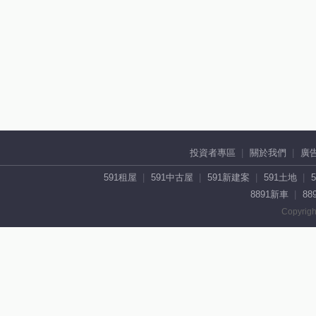
投資者專區
關於我們
廣
591租屋
591中古屋
591新建案
591土地
8891新車
88
Copyrigh