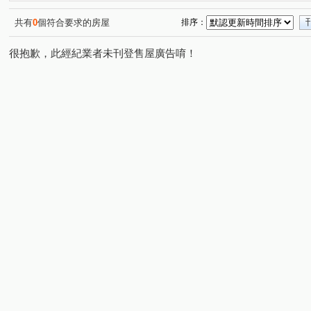
寶宏路
中興路一段
中正路
寶慶街
文化
(1)
(1)
(1)
(1)
安忠路
辛亥路七段
下崙路
和興路
景興
(1)
(1)
(1)
(1)
共有
0
個符合要求的房屋
排序：
寶橋路
中興路二段
福興路
新店路
安興
(1)
(2)
(2)
(1)
很抱歉，此經紀業者未刊登售屋廣告唷！
興隆路三段
興德路
北宜路二段
溪園路
(1)
(1)
(1)
(1)