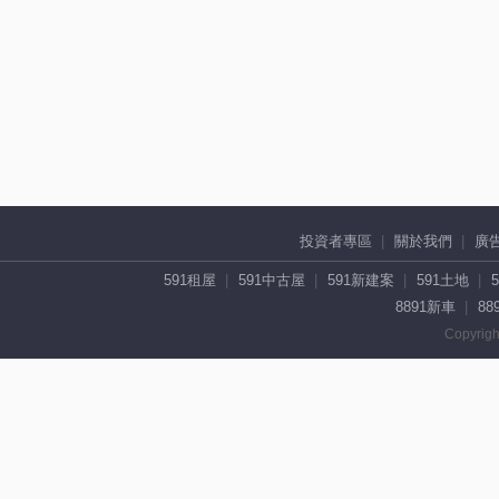
投資者專區
關於我們
廣
591租屋
591中古屋
591新建案
591土地
8891新車
88
Copyrigh