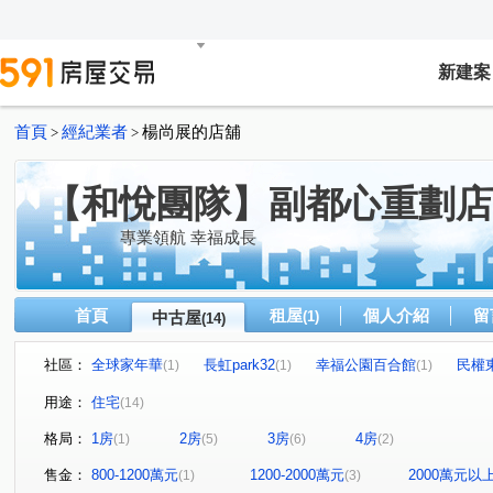
新建案
首頁
經紀業者
楊尚展的店舖
>
>
【和悅團隊】副都心重劃店
專業領航 幸福成長
首頁
租屋
個人介紹
留
中古屋
(1)
(14)
社區：
全球家年華
長虹park32
幸福公園百合館
民權
(1)
(1)
(1)
翔譽天心大樓
崇利大吾蔚
站前君品
碧湖君品
(1)
(2)
(1)
(
用途：
住宅
(14)
新潤莫內花園
百年好合
輔大世界
長元街
(1)
(1)
(1)
(1)
格局：
1房
2房
3房
4房
(1)
(5)
(6)
(2)
思源路
福美街
民權東路三段
中正路
長
(1)
(1)
(1)
(1)
內湖路二段
新北大道四段
新知三路
秀朗路三
(1)
(1)
(1)
售金：
800-1200萬元
1200-2000萬元
2000萬元以
(1)
(3)