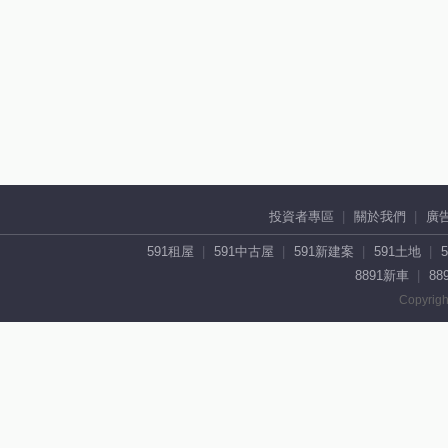
投資者專區
關於我們
廣
591租屋
591中古屋
591新建案
591土地
8891新車
88
Copyrigh