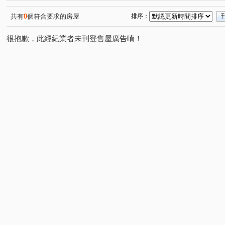
內湖路二段
新北大道四段
新知三路
秀朗路三
(1)
(1)
(1)
福壽街
水漾路二段
昌智路
福德三街
神
(1)
(1)
(1)
(1)
共有
0
個符合要求的房屋
排序：
疏洪西路
(1)
很抱歉，此經紀業者未刊登售屋廣告唷！