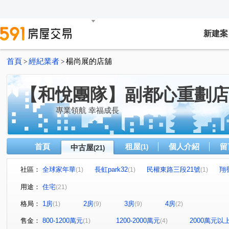
新建案
首頁
經紀業者
楊尚展的店舖
>
>
【和悅團隊】副都心重劃店
專業領航 幸福成長
首頁
租屋
個人介紹
留
中古屋
(1)
(21)
社區：
全球家年華
長虹park32
民權東路三段21號
翔
(1)
(1)
(1)
崇利大吾蔚
站前君品
碧湖君品
不貳館
(2)
(1)
(1)
(1)
用途：
住宅
(21)
百年好合
輔大世界
都峰苑二期
萊茵水花園
(1)
(1)
(1)
(1)
格局：
1房
2房
3房
4房
(1)
(9)
(9)
(2)
綠藝首席
三重奏
群光之星
青青/雙橡園
(1)
(1)
(1)
(1)
泰林路二段
思源路
民權東路三段
中正路
(1)
(1)
(1)
(1)
售金：
800-1200萬元
1200-2000萬元
2000萬元以
(1)
(4)