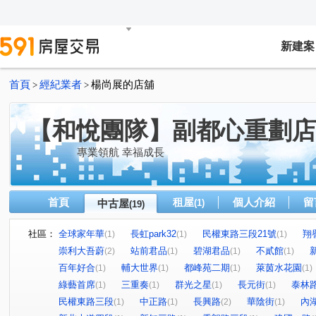
新建案
首頁
經紀業者
楊尚展的店舖
>
>
【和悅團隊】副都心重劃店
專業領航 幸福成長
首頁
租屋
個人介紹
留
中古屋
(1)
(19)
社區：
全球家年華
長虹park32
民權東路三段21號
翔
(1)
(1)
(1)
崇利大吾蔚
站前君品
碧湖君品
不貳館
(2)
(1)
(1)
(1)
百年好合
輔大世界
都峰苑二期
萊茵水花園
(1)
(1)
(1)
(1)
綠藝首席
三重奏
群光之星
長元街
泰林
(1)
(1)
(1)
(1)
民權東路三段
中正路
長興路
華陰街
內
(1)
(1)
(2)
(1)