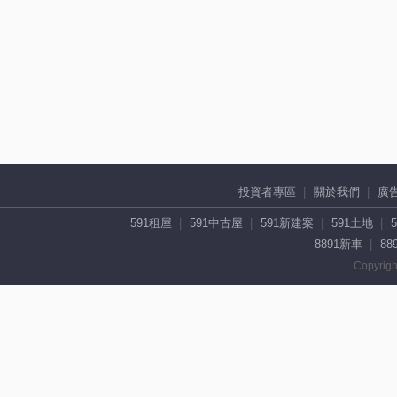
投資者專區
關於我們
廣
591租屋
591中古屋
591新建案
591土地
8891新車
88
Copyrigh