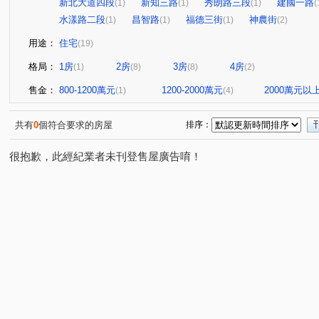
新北大道四段
新知三路
秀朗路三段
建國一路
(1)
(1)
(1)
(
水漾路二段
昌智路
福德三街
神農街
(1)
(1)
(1)
(2)
用途：
住宅
(19)
格局：
1房
2房
3房
4房
(1)
(8)
(8)
(2)
售金：
800-1200萬元
1200-2000萬元
2000萬元以
(1)
(4)
共有
0
個符合要求的房屋
排序：
很抱歉，此經紀業者未刊登售屋廣告唷！