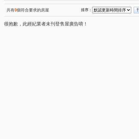
信義路四段
杭州南路一段
潮州街
明志路三段
(1)
(3)
(1)
(
大安路二段
忠孝東路三段
永康街
仁愛路二段
(1)
(1)
(1)
(
共有
0
個符合要求的房屋
排序：
仁愛路四段
吳興街
金華街
新生南路一段
(1)
(1)
(1)
(1)
很抱歉，此經紀業者未刊登售屋廣告唷！