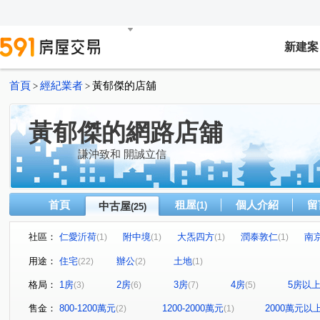
新建案
首頁
經紀業者
黃郁傑的店舖
>
>
黃郁傑的網路店舖
謙沖致和 開誠立信
首頁
租屋
個人介紹
留
中古屋
(1)
(25)
社區：
仁愛沂荷
附中境
大炁四方
潤泰敦仁
南
(1)
(1)
(1)
(1)
雍居仁愛
敦南自在
台北之星
正文仁愛
(1)
(1)
(1)
(1)
用途：
住宅
辦公
土地
(22)
(2)
(1)
國家財經大樓
環球企業大樓
東騰信義
仁愛新
(1)
(1)
(1)
格局：
1房
2房
3房
4房
5房以
(3)
(6)
(7)
(5)
富享榮華
方念拾山
瑪陵坑段
大安路一段
(1)
(1)
(1)
(1)
信義路三段
松勤街
敦化南路一段
林森北路
(1)
(1)
(1)
(1)
售金：
800-1200萬元
1200-2000萬元
2000萬元以
(2)
(1)