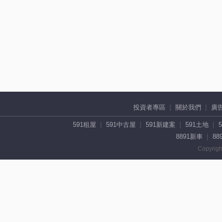
投資者專區
關於我們
廣
591租屋
591中古屋
591新建案
591土地
8891新車
88
Copyrigh