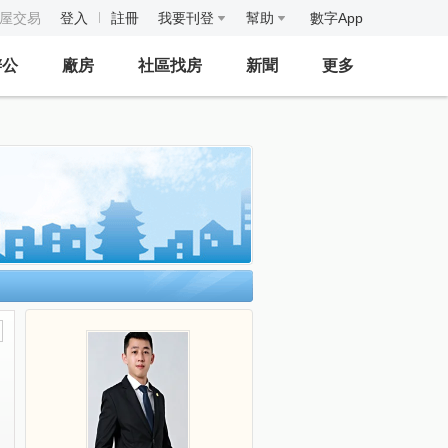
房屋交易
登入
註冊
我要刊登
幫助
數字App
辦公
廠房
社區找房
新聞
更多