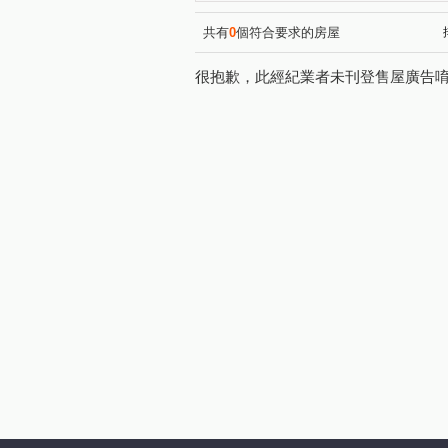
林森北路
松江路
信
(1)
(1)
明志路三段
莊園街
(1)
(1)
共有
0
個符合要求的房屋
仁愛路二段
民權東路六段
(1)
很抱歉，此經紀業者未刊登售屋廣告
新生南路一段
青田街
(1)
(1)