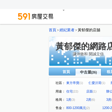
首頁
經紀業者
黃郁傑的店舖
>
>
黃郁傑的網路
謙沖致和 開誠立信
首頁
租
中古屋
(26)
社區：
東方帝寶
仁愛沂荷
(1)
(1)
璞真仰心
雍居仁愛
(1)
(1)
用途：
住宅
店面
辦
(22)
(1)
展宜仁愛
國家財經大樓
(1)
(1)
格局：
1房
2房
3房
(3)
(6)
仁愛新城乙基地
富享榮華
(1)
大安路一段
臨沂街
(1)
(1)
售金：
800-1200萬元
1200
(2)