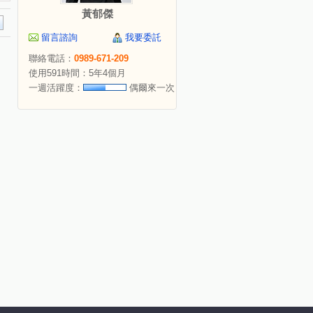
黃郁傑
留言諮詢
我要委託
聯絡電話：
0989-671-209
使用591時間：5年4個月
一週活躍度：
偶爾來一次