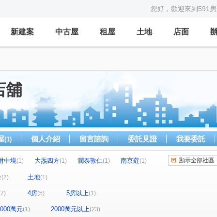
您好，歡迎來到591
新建案
中古屋
租屋
土地
店面
店舖
屋
個人介紹
留言諮詢
委託見證
我要委託
(1)
附中境
大炁四方
潤泰敦仁
南京葒
顯示全部社區
(1)
(1)
(1)
(1)
敦南自在
台北之星
正文仁愛
永康81
(1)
(1)
(1)
(1)
公
土地
(2)
(1)
環球企業大樓
東騰信義
(1)
(1)
4房
5房以上
(7)
(5)
(1)
方念拾山
瑪陵坑段
仁愛路
(1)
(1)
(1)
(1)
信義路三段
松勤街
敦化南路一段
(1)
(1)
(1)
-2000萬元
2000萬元以上
(1)
(23)