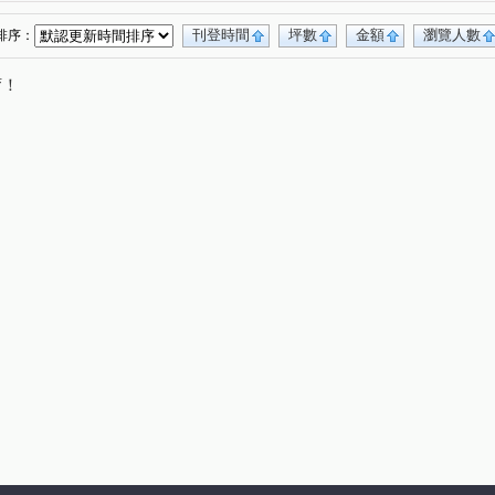
義路四段
杭州南路一段
潮州街
(1)
(3)
(1)
大安路二段
忠孝東路三段
永康街
(1)
(1)
(1)
刊登時間
坪數
金額
瀏覽人數
排序：
仁愛路四段
吳興街
金華街
(1)
(1)
(1)
(1)
唷！