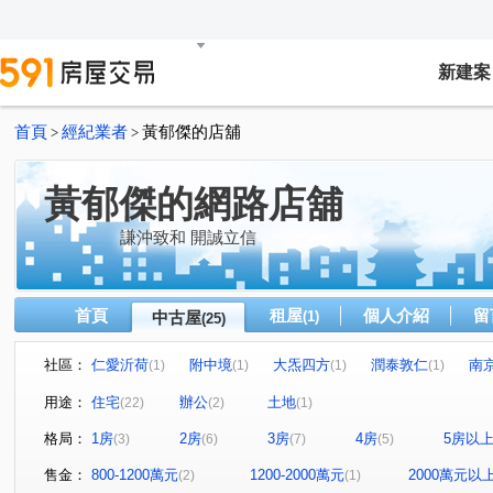
新建案
首頁
經紀業者
黃郁傑的店舖
>
>
黃郁傑的網路店舖
謙沖致和 開誠立信
首頁
租屋
個人介紹
留
中古屋
(1)
(25)
社區：
仁愛沂荷
附中境
大炁四方
潤泰敦仁
南
(1)
(1)
(1)
(1)
雍居仁愛
敦南自在
台北之星
正文仁愛
(1)
(1)
(1)
(1)
用途：
住宅
辦公
土地
(22)
(2)
(1)
國家財經大樓
環球企業大樓
東騰信義
仁愛新
(1)
(1)
(1)
格局：
1房
2房
3房
4房
5房以
(3)
(6)
(7)
(5)
富享榮華
方念拾山
瑪陵坑段
大安路一段
(1)
(1)
(1)
(1)
信義路三段
松勤街
敦化南路一段
林森北路
(1)
(1)
(1)
(1)
售金：
800-1200萬元
1200-2000萬元
2000萬元以
(2)
(1)