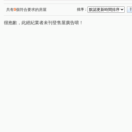
信義路四段
杭州南路一段
潮州街
明志路三段
(1)
(3)
(1)
(
大安路二段
忠孝東路三段
永康街
仁愛路二段
(1)
(1)
(1)
(
共有
0
個符合要求的房屋
排序：
仁愛路四段
吳興街
金華街
新生南路一段
(1)
(1)
(1)
(1)
很抱歉，此經紀業者未刊登售屋廣告唷！