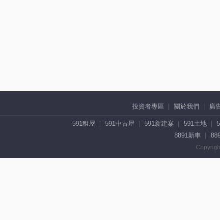
投資者專區
關於我們
廣
591租屋
591中古屋
591新建案
591土地
8891新車
88
Copyrigh