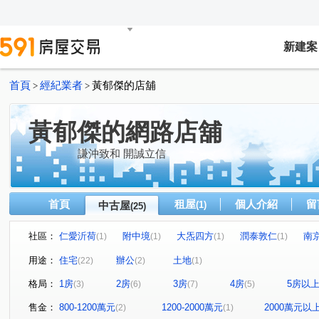
新建案
首頁
經紀業者
黃郁傑的店舖
>
>
黃郁傑的網路店舖
謙沖致和 開誠立信
首頁
租屋
個人介紹
留
中古屋
(1)
(25)
社區：
仁愛沂荷
附中境
大炁四方
潤泰敦仁
南
(1)
(1)
(1)
(1)
雍居仁愛
敦南自在
台北之星
正文仁愛
(1)
(1)
(1)
(1)
用途：
住宅
辦公
土地
(22)
(2)
(1)
國家財經大樓
環球企業大樓
東騰信義
仁愛新
(1)
(1)
(1)
格局：
1房
2房
3房
4房
5房以
(3)
(6)
(7)
(5)
富享榮華
方念拾山
瑪陵坑段
大安路一段
(1)
(1)
(1)
(1)
信義路三段
松勤街
敦化南路一段
林森北路
(1)
(1)
(1)
(1)
售金：
800-1200萬元
1200-2000萬元
2000萬元以
(2)
(1)