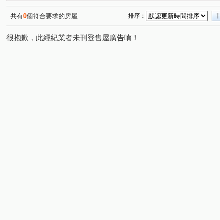
信義路四段
杭州南路一段
潮州街
明志路三段
(1)
(3)
(1)
(
大安路二段
忠孝東路三段
永康街
仁愛路二段
(1)
(1)
(1)
(
共有
0
個符合要求的房屋
排序：
仁愛路四段
吳興街
金華街
新生南路一段
(1)
(1)
(1)
(1)
很抱歉，此經紀業者未刊登售屋廣告唷！