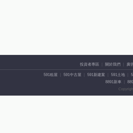
投資者專區
關於我們
廣
591租屋
591中古屋
591新建案
591土地
8891新車
88
Copyrigh