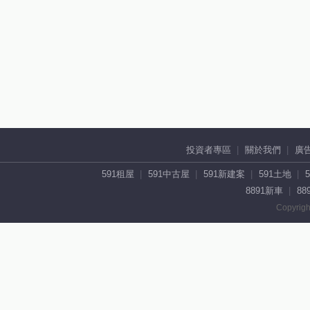
投資者專區
關於我們
廣
591租屋
591中古屋
591新建案
591土地
8891新車
88
Copyrigh