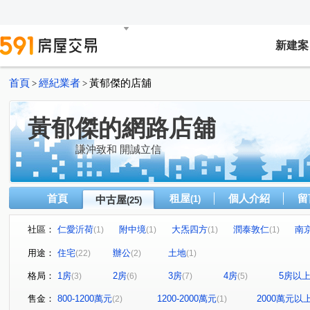
新建案
首頁
經紀業者
黃郁傑的店舖
>
>
黃郁傑的網路店舖
謙沖致和 開誠立信
首頁
租屋
個人介紹
留
中古屋
(1)
(25)
社區：
仁愛沂荷
附中境
大炁四方
潤泰敦仁
南
(1)
(1)
(1)
(1)
雍居仁愛
敦南自在
台北之星
正文仁愛
(1)
(1)
(1)
(1)
用途：
住宅
辦公
土地
(22)
(2)
(1)
國家財經大樓
環球企業大樓
東騰信義
仁愛新
(1)
(1)
(1)
格局：
1房
2房
3房
4房
5房以
(3)
(6)
(7)
(5)
富享榮華
方念拾山
瑪陵坑段
大安路一段
(1)
(1)
(1)
(1)
信義路三段
松勤街
敦化南路一段
林森北路
(1)
(1)
(1)
(1)
售金：
800-1200萬元
1200-2000萬元
2000萬元以
(2)
(1)