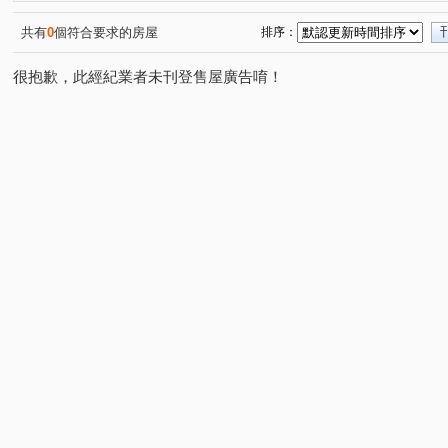
信義路四段
杭州南路一段
潮州街
明志路三段
(1)
(3)
(1)
(
大安路二段
忠孝東路三段
永康街
仁愛路二段
(1)
(1)
(1)
(
共有
0
個符合要求的房屋
排序：
仁愛路四段
吳興街
金華街
新生南路一段
(1)
(1)
(1)
(1)
很抱歉，此經紀業者未刊登售屋廣告唷！