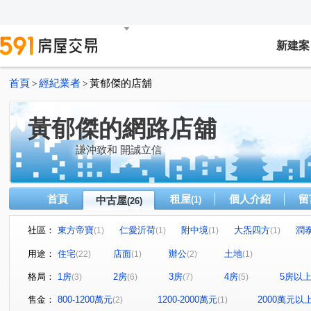
新建案
首頁
經紀業者
黃郁傑的店舖
>
>
黃郁傑的網路店舖
謙沖致和 開誠立信
首頁
租屋
個人介紹
留
中古屋
(1)
(26)
社區：
東方帝寶
仁愛沂荷
附中境
大炁四方
潤
(1)
(1)
(1)
(1)
璞真仰心
雍居仁愛
敦南自在
台北之星
(1)
(1)
(1)
(1)
用途：
住宅
店面
辦公
土地
(22)
(1)
(2)
(1)
展宜仁愛
國家財經大樓
環球企業大樓
東騰信
(1)
(1)
(1)
格局：
1房
2房
3房
4房
5房以
(3)
(6)
(7)
(5)
仁愛新城乙基地
富享榮華
方念拾山
瑪陵坑段
(1)
(1)
(1)
(
大安路一段
臨沂街
信義路三段
松勤街
(1)
(1)
(1)
(1)
售金：
800-1200萬元
1200-2000萬元
2000萬元以
(2)
(1)