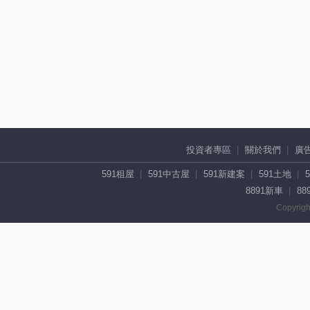
投資者專區
關於我們
廣
591租屋
591中古屋
591新建案
591土地
8891新車
88
Copyrigh