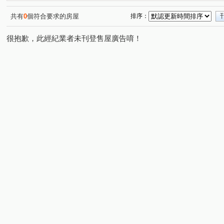
林森北路
松江路
信義路四段
杭州南路一段
(1)
(1)
(1)
(3)
明志路三段
莊園街
大安路二段
忠孝東路三段
(1)
(1)
(1)
(
共有
0
個符合要求的房屋
排序：
仁愛路二段
民權東路六段
仁愛路四段
吳興街
(1)
(1)
(1)
(
很抱歉，此經紀業者未刊登售屋廣告唷！
新生南路一段
青田街
(1)
(1)