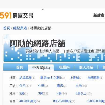
新建案
首頁
經紀業者
林照勛的店舖
>
>
阿勛的網路店舖
🎖隨時隨地以助人為樂，了解客戶需求迅速處理問
首頁
租屋
個人介紹
中古屋
(0)
(121)
社區：
紀德花園
鳳居no.5-立夏II
上青城
御國尊爵
(1)
(1)
(1)
(1)
藝文公園
日頭花
寬庭
俬房院
昌隆廣場-
(1)
(1)
(1)
(1)
用途：
住宅
住辦
廠房
土地
(37)
(1)
(1)
(80)
新市鎮
兆德旭日
東站雙城
藏富天下
蒔
(1)
(1)
(1)
(1)
格局：
2房
3房
4房
5房以上
(1)
(12)
(14)
(13)
橙院NO.3
文化集硯
北田春天
居品TWIN PAR
(1)
(1)
(1)
薇多利亞5
暐泉天闊
鹽館前段
上興段
蘆
(1)
(1)
(9)
(1)
售金：
400-800萬元
800-1200萬元
1200-2000
(5)
(9)