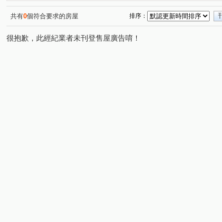
廣源段
蘆竹湳段
環市路三段
大山腳段
(1)
(3)
(1)
(3)
東民段
東赤崎段
龍椅段
尖山下段
岸裡
(1)
(1)
(1)
(1)
共有
0
個符合要求的房屋
排序：
東庄段
苦苓腳段
明勝路
花園東路
華美
(1)
(1)
(1)
(1)
很抱歉，此經紀業者未刊登售屋廣告唷！
科專三路
公北三路
仁愛路
保安林
復興
(1)
(1)
(1)
(1)
勝利街
自強路二段
八德二路
和平路
節
(1)
(1)
(2)
(1)
長治街
大埔二街
萬和街
三平路
建興街
(1)
(1)
(1)
(1)
(
大埔一街
科專七路
公義路
青年街
嘉福
(1)
(2)
(1)
(1)
中正二路
五谷村
北田街
公北二路
科專
(1)
(1)
(1)
(1)
公園路
永忠街
建國路
(1)
(1)
(1)