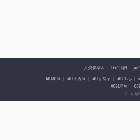
投資者專區
關於我們
廣
591租屋
591中古屋
591新建案
591土地
8891新車
88
Copyrigh