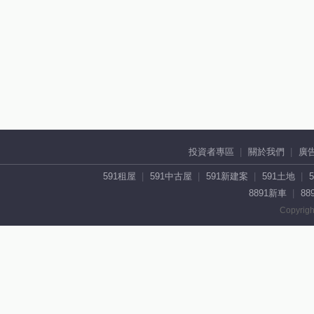
投資者專區
關於我們
廣
591租屋
591中古屋
591新建案
591土地
8891新車
88
Copyrigh