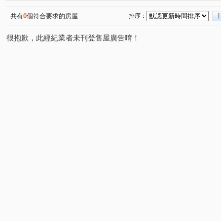
大山腳段
青埔子段
大同段
東民段
東赤
(3)
(1)
(1)
(1)
尖山下段
岸裡段
東華段
東庄段
苦苓腳
(1)
(1)
(1)
(1)
共有
0
個符合要求的房屋
排序：
花園東路
華美街
中華路
科專三路
公北
(1)
(1)
(1)
(1)
很抱歉，此經紀業者未刊登售屋廣告唷！
保安林
復興街
忠孝一路
勝利街
自強路
(1)
(1)
(1)
(1)
和平路
節約街
科專五路
長治街
大埔二
(1)
(1)
(2)
(1)
三平路
建興街
科專一路
大埔一街
科專
(1)
(1)
(1)
(1)
青年街
嘉福街
尖豐路
中正二路
五谷村
(1)
(1)
(1)
(1)
(
公北二路
科專八路
石牆村
(1)
(1)
(1)