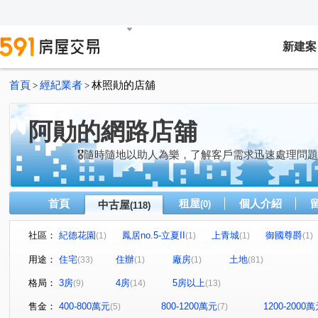
新建案
首頁
經紀業者
林照勛的店舖
>
>
阿勛的網路店舖
🎖隨時隨地以助人為樂，了解客戶需求迅速處理問
首頁
租屋
個人介紹
中古屋
(0)
(118)
社區：
紀德花園
鳳居no.5-立夏II
上青城
御國尊爵
(1)
(1)
(1)
(1)
藝文公園
日頭花
寬庭
俬房院
昌隆廣場-
(1)
(1)
(1)
(1)
用途：
住宅
住辦
廠房
土地
(33)
(1)
(1)
(81)
新市鎮
兆德旭日
東站雙城
藏富天下
蒔
(1)
(1)
(1)
(1)
格局：
3房
4房
5房以上
(9)
(14)
(13)
橙院NO.3
文化集硯
北田春天
居品TWIN PAR
(1)
(1)
(1)
上興段
蘆竹路
觀音段
廣源段
蘆竹湳段
(1)
(1)
(1)
(1)
(
售金：
400-800萬元
800-1200萬元
1200-2000
(5)
(7)