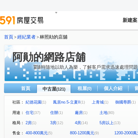
新建案
首頁
經紀業者
林照勛的店舖
>
>
阿勛的網路店舖
🎖隨時隨地以助人為樂，了解客戶需求迅速處理問
首頁
租屋
個人介紹
中古屋
(0)
(121)
社區：
紀德花園
鳳居no.5-立夏II
上青城
御國尊爵
(1)
(1)
(1)
(1)
藝文公園
日頭花
寬庭
俬房院
昌隆廣場-
(1)
(1)
(1)
(1)
用途：
住宅
住辦
廠房
土地
(37)
(1)
(1)
(80)
新市鎮
兆德旭日
東站雙城
藏富天下
蒔
(1)
(1)
(1)
(1)
格局：
2房
3房
4房
5房以上
(1)
(12)
(14)
(13)
橙院NO.3
文化集硯
北田春天
居品TWIN PAR
(1)
(1)
(1)
薇多利亞5
暐泉天闊
鹽館前段
上興段
蘆
(1)
(1)
(9)
(1)
售金：
400-800萬元
800-1200萬元
1200-2000
(5)
(9)