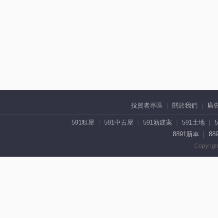
投資者專區
關於我們
廣
591租屋
591中古屋
591新建案
591土地
8891新車
88
Copyrigh