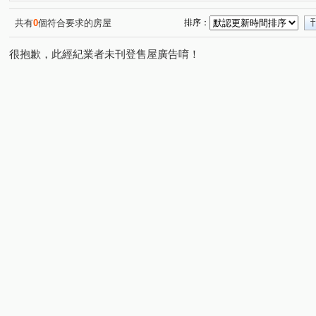
廣源段
蘆竹湳段
環市路三段
大山腳段
(1)
(3)
(1)
(3)
東民段
東赤崎段
龍椅段
尖山下段
岸裡
(1)
(1)
(1)
(1)
共有
0
個符合要求的房屋
排序：
東庄段
苦苓腳段
明勝路
花園東路
華美
(1)
(1)
(1)
(1)
很抱歉，此經紀業者未刊登售屋廣告唷！
科專三路
公北三路
仁愛路
保安林
復興
(1)
(1)
(1)
(1)
勝利街
自強路二段
八德二路
和平路
節
(1)
(1)
(2)
(1)
長治街
大埔二街
萬和街
三平路
建興街
(1)
(1)
(1)
(1)
(
大埔一街
科專七路
公義路
青年街
嘉福
(1)
(2)
(1)
(1)
中正二路
五谷村
北田街
公北二路
科專
(1)
(1)
(1)
(1)
公園路
永忠街
建國路
(1)
(1)
(1)