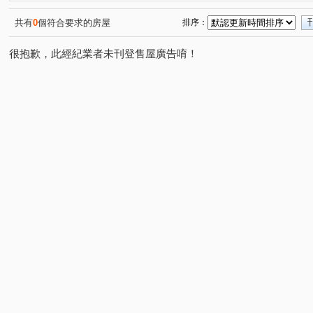
大山腳段
青埔子段
大同段
東民段
東赤
(3)
(1)
(1)
(1)
尖山下段
岸裡段
東華段
東庄段
苦苓腳
(1)
(1)
(1)
(1)
共有
0
個符合要求的房屋
排序：
花園東路
華美街
中華路
科專三路
公北
(1)
(1)
(1)
(1)
很抱歉，此經紀業者未刊登售屋廣告唷！
保安林
復興街
忠孝一路
勝利街
自強路
(1)
(1)
(1)
(1)
和平路
節約街
科專五路
長治街
大埔二
(1)
(1)
(2)
(1)
三平路
建興街
科專一路
大埔一街
科專
(1)
(1)
(1)
(1)
青年街
嘉福街
尖豐路
中正二路
五谷村
(1)
(1)
(1)
(1)
(
公北二路
科專八路
石牆村
(1)
(1)
(1)