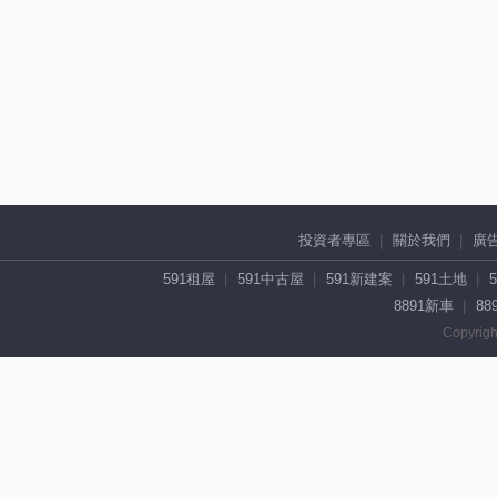
投資者專區
關於我們
廣
591租屋
591中古屋
591新建案
591土地
8891新車
88
Copyrigh