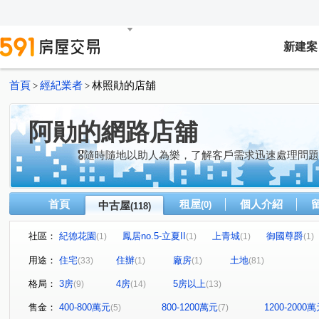
新建案
首頁
經紀業者
林照勛的店舖
>
>
阿勛的網路店舖
🎖隨時隨地以助人為樂，了解客戶需求迅速處理問
首頁
租屋
個人介紹
中古屋
(0)
(118)
社區：
紀德花園
鳳居no.5-立夏II
上青城
御國尊爵
(1)
(1)
(1)
(1)
藝文公園
日頭花
寬庭
俬房院
昌隆廣場-
(1)
(1)
(1)
(1)
用途：
住宅
住辦
廠房
土地
(33)
(1)
(1)
(81)
新市鎮
兆德旭日
東站雙城
藏富天下
蒔
(1)
(1)
(1)
(1)
格局：
3房
4房
5房以上
(9)
(14)
(13)
橙院NO.3
文化集硯
北田春天
居品TWIN PAR
(1)
(1)
(1)
上興段
蘆竹路
觀音段
廣源段
蘆竹湳段
(1)
(1)
(1)
(1)
(
售金：
400-800萬元
800-1200萬元
1200-2000
(5)
(7)