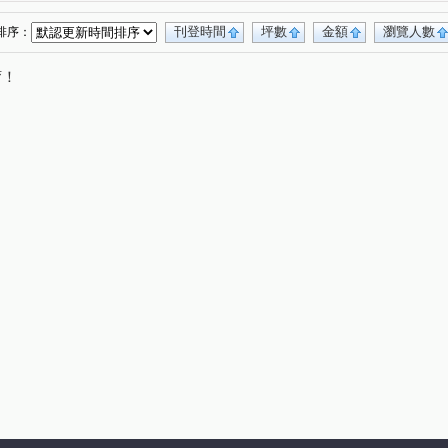
南街
精誠路
五常街
遊園路二段
(1)
(1)
(1)
(1)
刊登時間
坪數
金額
瀏覽人數
排序：
唷！