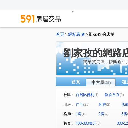
首頁
經紀業者
劉家孜的店舖
>
>
劉家孜的網路
簡單買賣屋，快樂過生
首頁
租
中古屋
(25)
社區：
百居比佛利
歡喜自在
(1)
(1)
瑞聯天地F區
世紀龍門
(1)
(1)
用途：
住宅
套房
店
(21)
(2)
遠雄純寓
睦森林
歐
(1)
(1)
格局：
1房
2房
3房
(1)
(4)
東山路一段
榮華街
(1)
(2)
福瑞街
寶山六街
軍
(1)
(1)
售金：
400-800萬元
800-
(5)