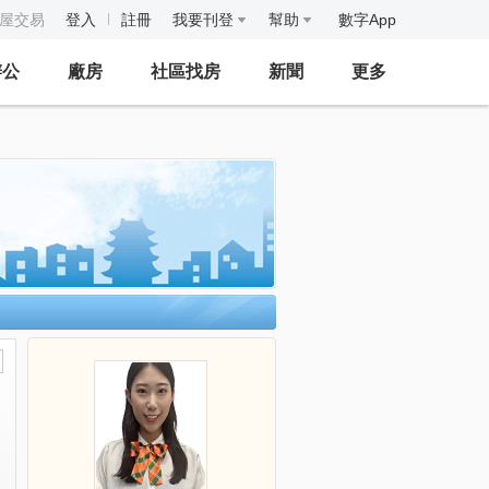
房屋交易
登入
註冊
我要刊登
幫助
數字App
辦公
廠房
社區找房
新聞
更多