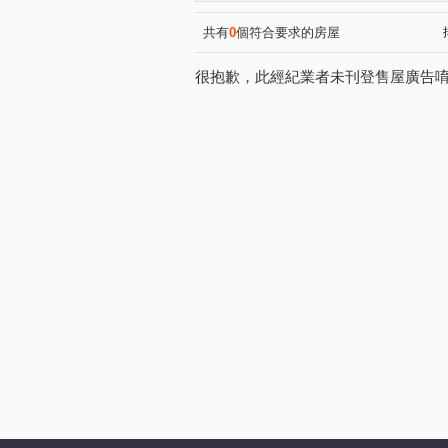
逢大路
德化街
福田
(1)
(1)
向上北路
福田一街
(1)
(1)
共有
0
個符合要求的房屋
很抱歉，此經紀業者未刊登售屋廣告