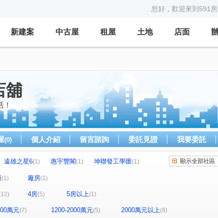
您好，歡迎來到591
新建案
中古屋
租屋
土地
店面
店舖
活！
屋
個人介紹
留言諮詢
委託見證
我要委託
(0)
遠雄之星6
惠宇豐閣
坤聯發工學匯
顯示全部社區
(1)
(1)
(1)
六月微風
樹禾院(透天)
新都名邸
(1)
(2)
(1)
面
廠房
(1)
(1)
夏蕾
水湳路
大墩十四街
嘉興路
(1)
(1)
(1)
(1)
4房
5房以上
(12)
(5)
(1)
港都路
華美西街二段
豐富路
工學路
(1)
(1)
(1)
(1)
福七路
海明街
龍富十三街
惠弘街
(1)
(1)
(2)
(1)
1200萬元
1200-2000萬元
2000萬元以上
(7)
(5)
(8)