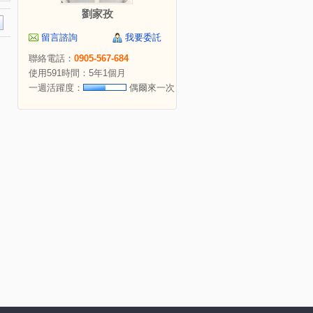
劉家孜
留言諮詢
我要委託
聯絡電話：
0905-567-684
使用591時間：5年1個月
一週活躍度：
偶爾來一次