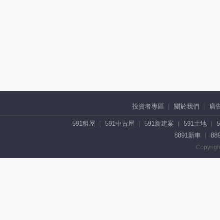
投資者專區
關於我們
廣
591租屋
591中古屋
591新建案
591土地
8891新車
88
Copyrigh