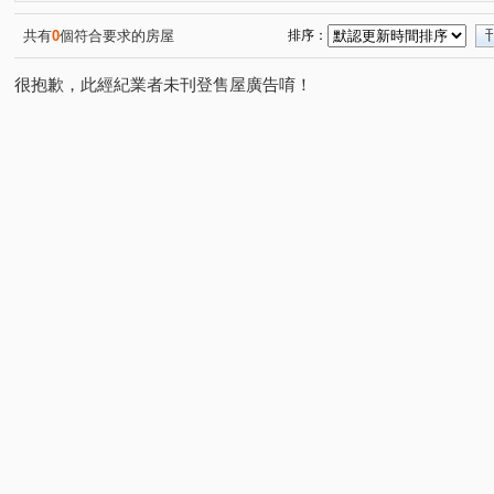
逢大路
德化街
福田南街
精誠路
五常街
(1)
(1)
(1)
(1)
(
向上北路
(1)
共有
0
個符合要求的房屋
排序：
很抱歉，此經紀業者未刊登售屋廣告唷！