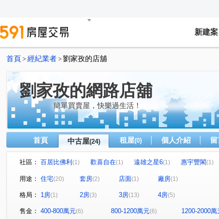
新建案
首頁
經紀業者
劉家孜的店舖
>
>
劉家孜的網路店舖
簡單買賣屋，快樂過生活！
首頁
租屋
個人介紹
留
中古屋
(0)
(24)
社區：
百居比佛利
歡喜自在
遠雄之星6
惠宇豐閣
(1)
(1)
(1)
(1)
瑞聯天地F區
世紀龍門
六月微風
樹禾院(透天)
(1)
(1)
(1)
用途：
住宅
套房
店面
廠房
(20)
(2)
(1)
(1)
遠雄純寓
睦森林
歐夏蕾
水湳路
大墩十
(1)
(1)
(1)
(1)
格局：
1房
2房
3房
4房
(1)
(3)
(13)
(5)
東山路一段
榮華街
港都路
華美西街二段
(1)
(2)
(1)
(1)
福瑞街
寶山六街
軍福七路
海明街
龍富
(1)
(1)
(1)
(1)
售金：
400-800萬元
800-1200萬元
1200-2000
(6)
(6)